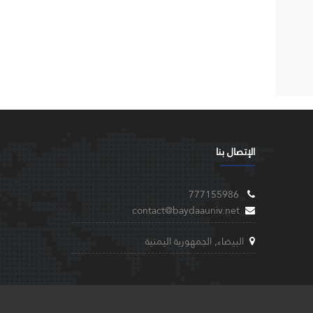
الإتصال بنا
777155986
contact@baydaauniv.net
البيضاء, الجمهورية اليمنية