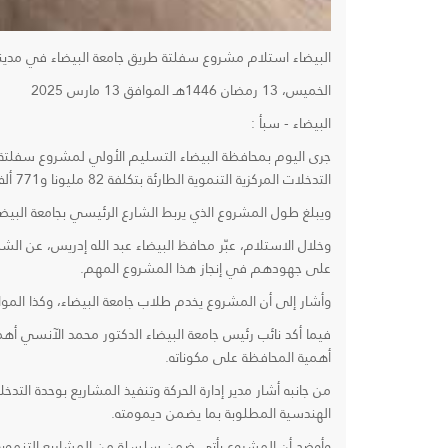
البيضاء استلام مشروع سفلتة طريق جامعة البيضاء في مدينة
الخميس، 13 رمضان 1446هـ الموافق 13 مارس 2025
البيضاء - سبأ :
جرى اليوم بمحافظة البيضاء التسليم الأولي لمشروع سفلتة ط
التدخلات المركزية التنموية الطارئة بتكلفة 82 مليونا و771 ألف ريال.
ويبلغ طول المشروع الذي يربط الشارع الرئيسي بجامعة البيضاء، 500 متر وبعرض 14 م
وخلال الاستلام، عبّر محافظ البيضاء عبد الله إدريس، عن الشكر
على جهودهم في إنجاز هذا المشروع المهم.
وأشار إلى أن المشروع يخدم طلاب جامعة البيضاء، وكذا الموا
فيما أكد نائب رئيس جامعة البيضاء الدكتور محمد الآنسي أ
أهمية المحافظة على مكوناته.
من جانبه أشار مدير إدارة الحركة وتنفيذ المشاريع بوحدة الت
الهندسية المطلوبة بما يضمن ديمومته.
وأوضح أن المشروع يأتي ضمن سلسلة من المشاريع التنموية ا