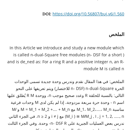
https://doi.org/10.56807/buj.v6i1.560
DOI:
الملخص
In this Article we introduce and study a new module which
is called n-dual-Square free modules (n- DSF for a short )
and is de_ned as: For a ring R and a positive integer n, an R-
module M is called n
الملخص: في هذا المقال نقدم وندرس وحدة جديدة تسمى الوحدات
الحرة n-dual-Square (n- DSF للاختصار) ويتم تعريفها على النحو
التالي: بالنسبة للحلقة R وعدد صحيح موجب n، ووحدة R M يُطلق عليها
اسم n ‐ وحدة حرة مربعة مزدوجة، إذا لم يكن لدى M وحدات فرعية
مناسبة M_1، M_2،….، M_n مع M = M_1 + M_2 +…. + M_n و M⁄
(M_i ) ≅ M⁄M_j , I , j = 1, 2, ….., n مع i ≠ j و n ≥ 2. في الجزء الثاني
ندرس بعض العمليات الجبرية على n- DSF R- وحدة. وفي الجزء الثالث