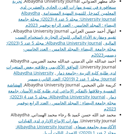
خالد مطهر العدواني, Albaydha University Journal,
تجربة
سنغافورة في تنمية مهارات القرن الحادي والعشرين لدى
المعلمين كمدخل للتنمية المهنية المستدامة
,
Albaydha
University Journal: مجلد 5 عدد 4 (2023): مجلة جامعة
البيضاء : المجلد الخامس - العدد الرابع-نوفمبر 2023م
ابتهال أحمد حسين العزاني, Albaydha University Journal ,
تقييم ومقارنة الأداء المالي للبنوك التجارية باستخدام النسب
المالية
,
Albaydha University Journal: مجلد 5 عدد 5 (2023):
مجلة جامعة البيضاء -المجلد الخامس - العدد الخامس-
ديسمبر2023م
أحمد عبدالله علي الدميني, عبدالله محمد الضريبي, Albaydha
University Journal,
التوافق الأكاديمي وعلاقته ببعض المتغيرات
لدى طلبة كلية التربية –جامعة ذمار
,
Albaydha University
Journal: مجلد 1 عدد 2 (2019): العدد الثاني ديسمبر
كريمة علي الجبجبي, Albaydha University Journal,
الهشاشة
النفسية وعلاقتها بالتفكير الإبداعي لدى طلبة كلية الأسنان جامعة
ذمار
,
Albaydha University Journal: مجلد 5 عدد 4 (2023):
مجلة جامعة البيضاء : المجلد الخامس - العدد الرابع-نوفمبر
2023م
محمد عبد الله حسن حُميد & رجاء محمد الهمداني, Albaydha
University Journal,
مهارات الإبداع الإداري لدى القيادات
الأكاديمية بجامعة صنعاء
,
Albaydha University Journal:
مجلد 2 عدد 1 (2020): الإصدار الثالث أبريل