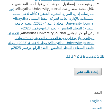
إبراهيم محمد إسماعيل المجاهد, آمال عباد أحمد المقدشي, ،
طلال محمد سعد راشد, Albaydha University Journal,
دور
ممارسات إدارة الموارد البشرية الخضراء كأداة لدعم التنمية
المستدامة بالإدارة العامة لشركة النفط اليمنية
,
Albaydha
University Journal: مجلد 5 عدد 4 (2023): مجلة جامعة
البيضاء : المجلد الخامس - العدد الرابع-نوفمبر 2023م
زكي أبوبكر اليماني, Albaydha University Journal,
الاحتراق
الوظيفي وأثره على جودة الخدمات الصحية بالمستشفيات
,
Albaydha University Journal: مجلد 5 عدد 4 (2023): مجلة
جامعة البيضاء : المجلد الخامس - العدد الرابع-نوفمبر 2023م
>>
>
1
2
3
4
5
6
7
8
9
10
إنشاء طلب نشر
اللغة
English
العربية