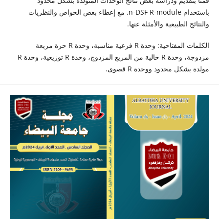
قمنا بتقديم ودراسة بعض نتائج الوحدات المتولدة بشكل محدود
باستخدام n-DSF R-module. مع إعطاء بعض الخواص والنظريات
والنتائج الطبيعية والأمثلة عنها.
الكلمات المفتاحية: وحدة R فرعية مناسبة، وحدة R حرة مربعة
مزدوجة، وحدة R خالية من المربع المزدوج، وحدة R توزيعية، وحدة R
مولدة بشكل محدود ووحدة R قصوى.