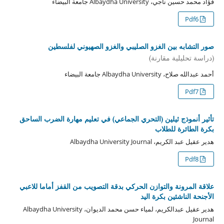
فؤاد محمد حسين ناجي، Albaydha University جامعة البيضاء
Pdf6
صور التشابه بين الغزو الصليبي والغزو الصهيوني لفلسطين
(دراسة تحليلية مقارنة)
أحمد عبدالله صلاح، Albaydha University جامعة البيضاء
Pdf7
تأثير أنموذج ثيلين (التحري الجماعي) في تعليم مهارة الضرب الساحق
بكرة الطائرة للطلاب
هدير عقيل عبد الكريم، Albaydha University Journal
Pdf8
علاقة المرونة والتوازن الحركي بدقة التصويب من القفز أماما للاعبي
الأجنحة الناشئين بكرة اليد
هدير عقيل عبدالكريم، لمياء حسن محمد الديوان، Albaydha University
Journal