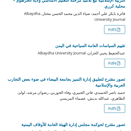
التربية الإسلامية مع تلاميذ مرحلة التعليم الأساسي ولاية الخرطوم –
محلية كرري
فائزة بابكر علي أحمد، ضياء الدين محمد الحسن مختار، Albaydha
University Journal
Pdf3
تقييم السياسات العامة السياحية في اليمن
عبدالحفيظ يحيي الخزان، Albaydha University Journal
Pdf4
تصور مقترح لتطبيق إدارة التميز بجامعة البيضاء في ضوء بعض التجارب
العربية والإسلامية
حميد ناصر الحميدي، فاتن الجبيري، وفاء الخوربي، رضوان مرشد، لولى
الظاهري، عبدالله نديش، عصماء المريسي
Pdf5
تصور مقترح لحوكمة مجلس إدارة الهيئة العامة للأوقاف اليمنية