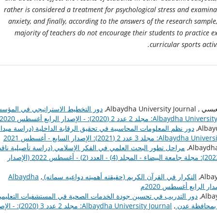
rather is considered a treatment for psychological stress and examina
anxiety, and finally, according to the answers of the research sample
majority of teachers do not encourage their students to practice e
curricular sports activi
Albaydha ,
دور التخطيط الاستراتيجي في المؤس
Alba: مجلد 2 عدد 2 (2020): - الإصدار الرابع أغسطس 2020م
دور نظم المعلومات المحاسبية في تحقيق الرقابة الداخلية (دراسة ميدان
: مجلد 3 عدد 2 (2021): الإصدار السابع - أغسطس 2021
مراحل تطور البحث العلمي في الفكر الإسلامي (دراسة تأصيلية ناقد
Albaydha University Journal: مجلد 4 عدد 2 (2022): مجلة جامعة البيضاء - المجلد (4) - العدد (2) - أغسطس 2022 (الإصدار
التكرار في القرآن الكريم (حقيقته أهميته دواعيه سماته)
,
Albaydha
دور التدريب في تحسين جودة الخدمات الصحية في المستشفيات التعليمي
 بمحافظة عدن
,
Albaydha University Journal: مجلد 2 عدد 3