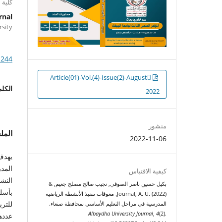
كلية 
rnal
versity
.244
التنزيلات
ِArticle(01)-Vol.(4)-Issue(2)-August
الكلم
2022
منشور
الم
2022-11-06
يهدف 
المد
كيفية الاقتباس
النش
بكيل حسين ناصر الصوفي, نجيب صالح مصلح جعيم, &
Journal, A. U. (2022). معوقات تنفيذ الأنشطة الرياضية
المدرسية في مراحل التعليم الأساسي بمحافظة صنعاء.
Albaydha University Journal
,
4
(2).