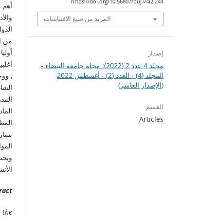
https://doi.org/10.56807/buj.v4i2.244
أهم ا
والأد
المزيد من صيغ الاقتباسات
الدو
من ا
أوليا
إصدار
أغلبي
مجلد 4 عدد 2 (2022): مجلة جامعة البيضاء -
المجلد (4) - العدد (2) - أغسطس 2022
, وو
(الإصدار العاشر)
الشا
المد
القسم
الما
Articles
المط
ممارس
الموا
وبحس
الأنش
ract
 the