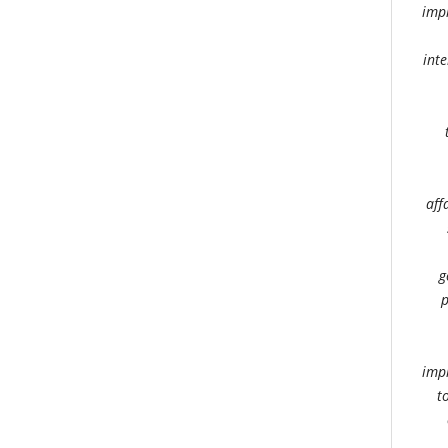
impl
inte
aff
g
p
impl
t