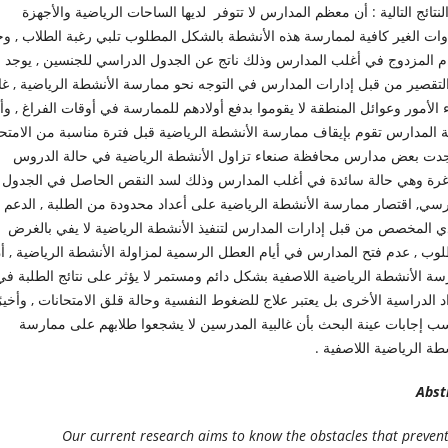
لنتائج التالية : أن معظم المدارس لا تتوفر لديها الساحات الرياضية والأجهزة
وات الغير كافية لممارسة هذه الأنشطة بالشكل المطلوب تلبي رغبة الطلاب , وج
ام المزدوج في أغلب المدارس وذلك ناتج عن الجدول الدراسي للجنسين , يوجد ن
لتقصير من قبل إدارات المدارس في التوجه نحو ممارسة الأنشطة الرياضية , غال
ء الأمور وعوائل المنطقة لا يقوموا بدفع أولادهم للممارسة في أوقات الفراغ , وأ
ة المدارس تقوم بإيقاف ممارسة الأنشطة الرياضية قبل فترة مناسبة من الامتح
جدت بعض مدارس محافظة صنعاء تزاول الأنشطة الرياضية في حالة الدروس
غرة وهي حالة سائدة في أغلب المدارس وذلك لسد النقص الحاصل في الجدول
رسي, اقتصار ممارسة الأنشطة الرياضية على أعداد محدودة من الطلبة , الدعم
دي المخصص من قبل إدارات المدارس لتنفيذ الأنشطة الرياضية لا يفي بالغرض
لوب , عدم فتح المدارس في أيام العطل الرسمية لمزاولة الأنشطة الرياضية , أ
ة الأنشطة الرياضية اللاصفية بشكل دائم ومستمر لا يؤثر على نتائج الطلبة في
د الدراسية الأخرى بل يعتبر علاج للضغوط النفسية وحالة قلق الامتحانات , وأخيرً
ب إجابات عينة البحث بأن غالبية المدرسين لا يشجعوا طلابهم على ممارسة
طة الرياضية اللاصفية .
Abst
Our current research aims to know the obstacles that prevent