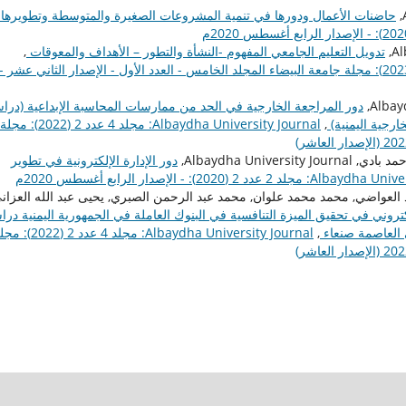
حاضنات الأعمال ودورها في تنمية المشروعات الصغيرة والمتوسطة وتطويرها
تدويل التعليم الجامعي المفهوم -النشأة والتطور – الأهداف والمعوقات
,
Albaydha University Journal: مجلد 5 عدد 1 (2023): مجلة جامعة البيضاء المجلد الخامس - العدد الأول - الإصدار الثاني عشر -
دور المراجعة الخارجية في الحد من ممارسات المحاسبة الإبداعية (درا
رجية اليمنية)
,
Albaydha University Journal: مجلد 4 عدد 2 (2022): مجلة
دور الإدارة الإلكترونية في تطوير
2 عدد 2 (2020): - الإصدار الرابع أغسطس 2020م
 العواضي, محمد محمد علوان, محمد عبد الرحمن الصبري, يحيى عبد الله العزاني
كتروني في تحقيق الميزة التنافسية في البنوك العاملة في الجمهورية اليمنية درا
ي العاصمة صنعاء
,
Albaydha University Journal: مجلد 4 عدد 2 (2