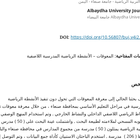
التربية الرياضية - جامعة صنعاء - اليمن
Albaydha University Jou
Albaydha Uni جامعة البيضاء
https://doi.org/10.56807/buj.v4i2
DOI:
المعوقات – الأنشطة الرياضية المدرسية اللاصفية
ات المفتاحية:
لخص
بحثنا الحالي إلى معرفة المعوقات التي تحول دون تنفيذ الأنشطة الرياضية
رسية في مراحل التعليم الأساسي بمحافظة صنعاء ، من خلال معرفة معوقات تن
اط الرياضي اللاصفي الداخلي والنشاط الخارجي , وتم استخدام المنهج الوصفي
بأسلوبه المسحي لملاءمته لطبيعة البحث , واشتملت عينة البحث على ( 50 ) مدرس
للتربية الرياضية يمثلون ( 50 ) مدرسة من مجموع المدارس في محافظة صنعاء والبا
عددها ( 206 ) مدرسة , استخدم الباحثان الاستبيان كأداة جمع البيانات ، وتم التوصل 