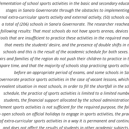
ementation of school sports activities in the basic and secondary educa
stages in Sana’a Governorate through the obstacles to implementing
rnal extra-curricular sports activity and external activity
,
(50) schools ou
a total of (206) schools in Sana'a Governorate. The researcher reached
following results: That most schools do not have sports arenas, devices
tools that are insufficient to practice these activities in the required m
that meets the students’ desire, and the presence of double shifts in
schools and this is the result of the academic schedule for both sexes
airs and families of the region do not push their children to practice in 
spare time, and that the majority of schools stop practicing sports activ
before an appropriate period of exams, and some schools in Sa
overnorate practice sports activities in the case of vacant lessons, which
revalent situation in most schools, In order to fill the shortfall in the s
schedule, the practice of sports activities is limited to a limited numb
students, the financial support allocated by the school administratio
ement sports activities is not sufficient for the required purpose, the fa
o open schools on official holidays to engage in sports activities, the pra
of extra-curricular sports activities in a way It is permanent and conti
and does not affect the results of students in other academic subjects