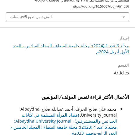
لفلسطين: (دراسة تحليلية مقارنة).
(1).
6
,
Albaydha University Journal
https://doi.org/10.56807/buj.v6i1.556
المزيد من صيغ الاقتباسات
إصدار
مجلد 6 عدد 1 (2024): مجلة جامعة البيضاء - المجلد السادس - العدد
الأول أبريل 2024م
القسم
Articles
الأعمال الأكثر قراءة لنفس المؤلف/المؤلفين
محمد علي صالح الحرف, أحمد عبدالله صلاح, Albaydha
University Journal,
(قضايا المرأة المسلمة في كتابات
الحداثيين والمستشرقين)
,
Albaydha University Journal:
مجلد 5 عدد 4 (2023): مجلة جامعة البيضاء : المجلد الخامس -
العدد الرابع-نوفمبر 2023م