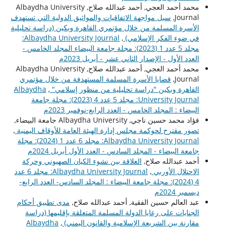
محمد أحمد العجي, أحمد عبدالله صلاح, Albaydha University
Journal,
سبل مواجهة الاتفاقيات والمواثيق الدولية التي تستهدف
الأسرة المسلمة من خلال مؤتمري القاهرة وبكين (دراسة تحليلية
في ضوء الفكر الإسلامي)
,
Albaydha University Journal:
مجلد 5 عدد 1 (2023): مجلة جامعة البيضاء المجلد الخامس -
العدد الأول - الإصدار الثاني عشر - أبريل 2023م
محمد أحمد العجي, أحمد عبدالله صلاح, Albaydha University
Journal,
قضايا الأسرة المسلمة المستهدفة من خلال مؤتمري
القاهرة وبكين "دراسة تحليلية من منظور إسلامي"
,
Albaydha
University Journal: مجلد 5 عدد 4 (2023): مجلة جامعة
البيضاء : المجلد الخامس - العدد الرابع-نوفمبر 2023م
فؤاد محمد حسين ناجي, Albaydha University جامعة البيضاء,
تصور مقترح لحوكمة مجلس إدارة الهيئة العامة للأوقاف اليمنية
,
Albaydha University Journal: مجلد 6 عدد 1 (2024): مجلة
جامعة البيضاء - المجلد السادس - العدد الأول أبريل 2024م
أحمد عبدالله صلاح,
العلاقة بين نشوء الكيان الصهيوني وحركة
الاحتلال الأوربي
,
Albaydha University Journal: مجلد 6 عدد
4 (2024): مجلة جامعة البيضاء : المجلد السادس- العدد الرابع-
ديسمبر 2024م
عبد العالم حسين الفقية, أحمد عبدالله صلاح,
مدى تطبيق أحكام
الجنايات على رعايا الدولة المسلمة المتعلقة بإقليمها (دراسة
مقارنة بين الشريعة الإسلامية والقانون اليمني)
,
Albaydha