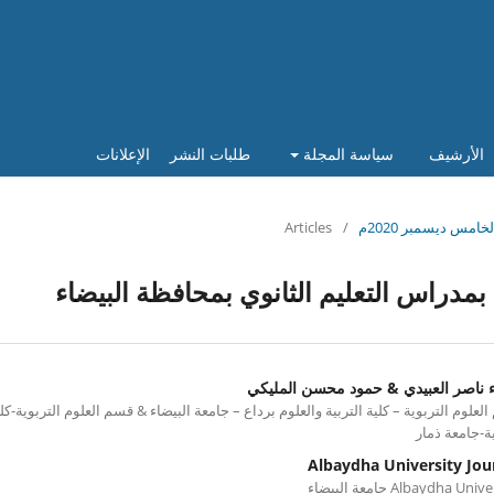
الأرشيف
سياسة المجلة
طلبات النشر
الإعلانات
Articles
/
مدراس التعليم الثانوي بمحافظة البيضاء
 ناصر العبيدي & حمود محسن المليكي
لعلوم التربوية – كلية التربية والعلوم برداع – جامعة البيضاء & قسم العلوم التربوية-كل
ية-جامعة ذمار
Albaydha University Jou
Albaydha Uni جامعة البيضاء