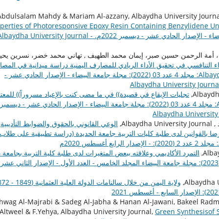
Abdulsalam Mahdy & Mariam Al-azzany, Albaydha University Journa
perties of Photoresponsive Epoxy Resin Containing Benzylidene Un
Journal: مجلد 4 عدد 03 (2022): مجلة جامعة البيضاء - الإصدار الحادي عشر - ديسمبر 2022م. Albaydha University Journal
ي، أمة الرحمن حسين صبر، إيمان محمد الطهيف , تهاني محمد خضر، نسرين يحي
اء التنافسي في تحقيق الأداء الريادي للمصارف اليمنية دراسة ميدانية في المص
Albaydha University Journal: مجلد 4 عدد 03 (2022): مجلة جامعة البيضاء - الإصدار الحادي عشر -
تجليات الإيقاع في قصيدة)) في ما مضى كنت بالإعياد مسروراً)) للمعت
Albaydha University Journal: مجلد 4 عدد 03 (2022): مجلة جامعة البيضاء - الإصدار الحادي عشر - ديسمبر
الوعي القانوني بالحقوق والضوابط التأديبية
ضا بالقوانين لدى طلبة كليات التربية جامعة الحديدة (دراسة تطبيقية على طلاب
التمرد الأكاديمي وعلاقته ببعض المتغيرات لدى طلبة كلية التربية بجامعة 
Albaydha University Journal: مجلد 5 عدد 1 (2023): مجلة جامعة البيضاء المجلد الخامس - العدد الأول - الإصدار الثاني عشر
ولاية اليمن من خلال سالنامات الدولة العلية العثمانية (1849 - 1872)
hwag Al-Majrabi & Sadeg Al-Jabha & Hanan Al-Jawani, Bakeel Rad
 Altweel & F.Yehya, Albaydha University Journal,
Green Synthesisof S