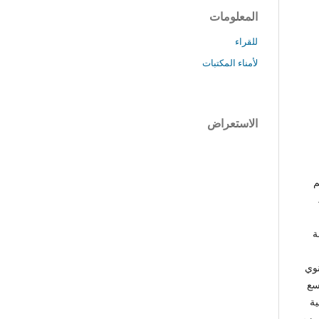
المعلومات
للقراء
لأمناء المكتبات
الاستعراض
م
ة
نوي
سع
علية
الرزم