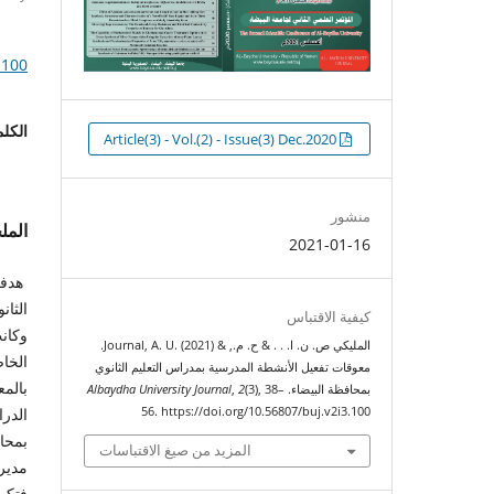
.100
الكلم
التنزيلات
Article(3) - Vol.(2) - Issue(3) Dec.2020
منشور
الم
2021-01-16
هدفت
الثان
كيفية الاقتباس
المليكي ص. ن. ا. . . & ح. م., & Journal, A. U. (2021).
الخاص
معوقات تفعيل الأنشطة المدرسية بمدراس التعليم الثانوي
بالمع
بمحافظة البيضاء.
(3), 38–
2
,
Albaydha University Journal
الدرا
56. https://doi.org/10.56807/buj.v2i3.100
بمحاف
المزيد من صيغ الاقتباسات