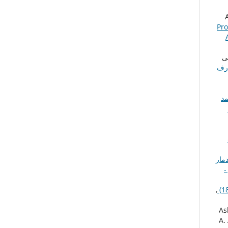
Pro
 -
ى
ارف
مد
ذمار
 -
,
As
A.