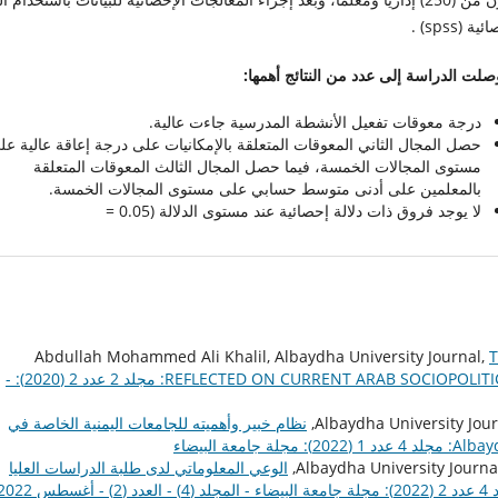
ة (spss) .
صلت الدراسة إلى عدد من النتائج أهمها:
درجة معوقات تفعيل الأنشطة المدرسية جاءت عالية.
حصل المجال الثاني المعوقات المتعلقة بالإمكانيات على درجة إعاقة عالية عل
مستوى المجالات الخمسة، فيما حصل المجال الثالث المعوقات المتعلقة
بالمعلمين على أدنى متوسط حسابي على مستوى المجالات الخمسة.
لا يوجد فروق ذات دلالة إحصائية عند مستوى الدلالة (0.05 =
Abdullah Mohammed Ali Khalil, Albaydha University Journal,
T
REFLECTED ON CURRENT ARAB SOCIOPOLIT
Albaydha University Journal: مجلد 2 عدد 2 (2020): -
نظام خبير وأهميته للجامعات اليمنية الخاصة في
 جامعة البيضاء
الوعي المعلوماتي لدى طلبة الدراسات العليا
Albaydha University Journal: مجلد 4 عدد 2 (2022): مجلة جامعة البيضاء - المجلد (4) - العدد (2) - أ