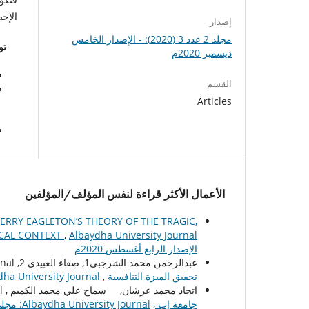
الإحصائي
إصدار
مجلد 2 عدد 3 (2020): - الإصدار الخامس
تو
ديسمبر 2020م
القسم
Articles
الأعمال الأكثر قراءة لنفس المؤلف/المؤلفين
ERRY EAGLETON’S THEORY OF THE TRAGIC,
ICAL CONTEXT
,
الإصدار الرابع أغسطس 2020م
عبدالرحمن محمد الشرجبي1, صفاء العبيدي 2, Albaydha University Journal,
تحقيق الميزة التنافسية
,
Albaydha University Journal: مجلد 4 عدد 1 (2022): مجلة
اتحاد محمد عرشان, سماح علي محمد الكميم , Albaydha University Journal,
جامعة إب
,