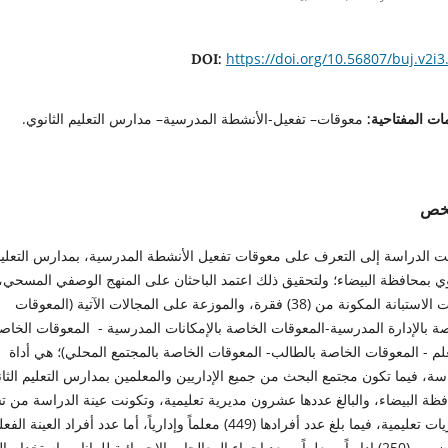
https://doi.org/10.56807/buj.v2i3
DOI:
معوقات– تفعيل-الأنشطة المدرسية– مدارس التعليم الثانوي.
ات المفتاحية:
لخص
 الدراسة إلى التعرف على معوقات تفعيل الأنشطة المدرسية، بمدارس التعلي
وي بمحافظة البيضاء؛ ولتحقيق ذلك اعتمد الباحثان على المنهج الوصفي المسحي،
وكانت الاستبانة المكونة من (38) فقرة، والموزعة على المجالات الآتية (المعوقات
ة بالإدارة المدرسية-المعوقات الخاصة بالإمكانات المدرسية - المعوقات الخاص
لم - المعوقات الخاصة بالطالب- المعوقات الخاصة بالمجتمع المحلي)؛ هي أداة
سة، فيما تكون مجتمع البحث من جميع الإداريين والمعلمين بمدارس التعليم الثا
ظة البيضاء، والبالغ عددها عشرون مديرية تعليمية، وتكونت عينة الدراسة من ت
مديريات تعليمية، فيما بلغ عدد أفرادها (449) معلماً وإدارياً، أما عدد أفراد العينة الف
فتكون من (250) إدارياً ومعلماً، وبعد إجراء المعالجات الإحصائية للبيانات باستخدام 