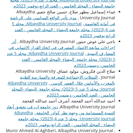
جامعة البيضاء : المجلد الخامس - العدد الرابع-نوفمبر 2023م
غيداء إسماعيل مطهر صلاح, حسين صالح جعيم, Albaydha
University Journal ,
مدى تأثير الواقع السياسي على الرياضة
في أمانة العاصمة
,
Albaydha University Journal: مجلد 5
عدد 4 (2023): مجلة جامعة البيضاء : المجلد الخامس - العدد
الرابع-نوفمبر 2023م
ناجي علي عوض حبتور, Albaydha University Journal ,
أثر
إجراءات متابعة الائتمان المصرفي في اتخاذ القرار الائتماني في
المصارف اليمنية
,
Albaydha University Journal: مجلد 5 عدد
5 (2023): مجلة جامعة البيضاء -المجلد الخامس - العدد
الخامس- ديسمبر2023م
صلاح الدين فكروش، مولود عشاق, Albaydha University
Journal ,
التمثلات الاجتماعية للمعرفة والممارسة الطبية
بالمغرب والأندلس خلال العصر الوسي
,
Albaydha University
Journal: مجلد 5 عدد 5 (2023): مجلة جامعة البيضاء -المجلد
الخامس - العدد الخامس- ديسمبر2023م
أحمد عبدالله أحمد القحفة, أشرف أحمد عبدالله القحفة,
Albaydha University Journal,
دور جامعة إب في تحقيق أبعاد
التنمية المستدامة من وجهة نظر كوادر الجامعة
,
Albaydha
University Journal: مجلد 5 عدد 4 (2023): مجلة جامعة
البيضاء : المجلد الخامس - العدد الرابع-نوفمبر 2023م
Munir Ahmed Al-Aghberi, Albaydha University Journal ,