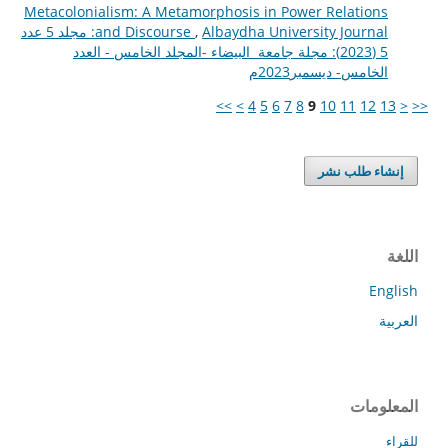
Metacolonialism: A Metamorphosis in Power Relations
,
and Discourse
Albaydha University Journal: مجلد 5 عدد
5 (2023): مجلة جامعة البيضاء -المجلد الخامس - العدد
الخامس- ديسمبر2023م
>>
>
4
5
6
7
8
9
10
11
12
13
<
<<
إنشاء طلب نشر
اللغة
English
العربية
المعلومات
للقراء