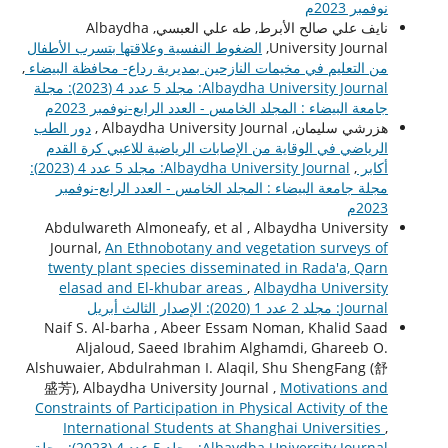
نوفمبر 2023م
نايف علي صالح الأبرط, طه علي العبسي, Albaydha
University Journal,
الضغوط النفسية وعلاقتها بتسرب الأطفال
من التعليم في مخيمات النازحين بمديرية رداع- محافظة البيضاء
,
Albaydha University Journal: مجلد 5 عدد 4 (2023): مجلة
جامعة البيضاء : المجلد الخامس - العدد الرابع-نوفمبر 2023م
هزرشي سليمان, Albaydha University Journal ,
دور الطب
الرياضي في الوقاية من الإصابات الرياضية للاعبي كرة القدم
أكابر
,
Albaydha University Journal: مجلد 5 عدد 4 (2023):
مجلة جامعة البيضاء : المجلد الخامس - العدد الرابع-نوفمبر
2023م
Abdulwareth Almoneafy, et al , Albaydha University
Journal,
An Ethnobotany and vegetation surveys of
twenty plant species disseminated in Rada'a, Qarn
elasad and El-khubar areas
,
Albaydha University
Journal: مجلد 2 عدد 1 (2020): الإصدار الثالث أبريل
Naif S. Al-barha , Abeer Essam Noman, Khalid Saad
Aljaloud, Saeed Ibrahim Alghamdi, Ghareeb O.
Alshuwaier, Abdulrahman I. Alaqil, Shu ShengFang (舒
盛芳), Albaydha University Journal ,
Motivations and
Constraints of Participation in Physical Activity of the
International Students at Shanghai Universities
,
Albaydha University Journal: مجلد 5 عدد 4 (2023): مجلة