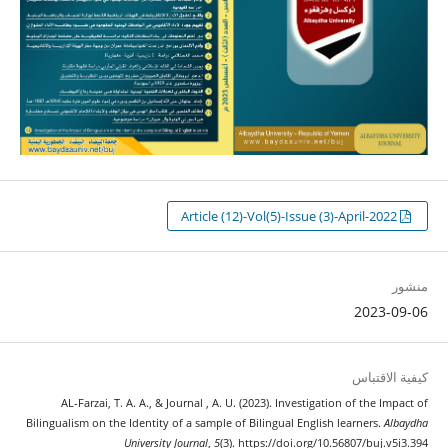
Article (12)-Vol(5)-Issue (3)-April-2022
منشور
2023-09-06
كيفية الاقتباس
AL-Farzai, T. A. A., & Journal , A. U. (2023). Investigation of the Impact of
Bilingualism on the Identity of a sample of Bilingual English learners.
Albaydha
University Journal
,
5
(3). https://doi.org/10.56807/buj.v5i3.394