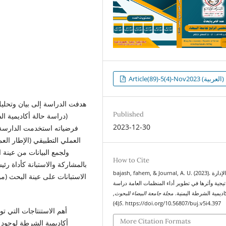
Article(89)-5(4)-Nov2023 (العربية)
هدفت الدراسة إلى بيان وتحليل 
Published
(دراسة حالة أكاديمية ا
2023-12-30
فرضياته استخدمت الدارسة ا
العملي التطبيقي (الإطار الع
ولجمع البيانات من عينة
How to Cite
bajash, fahem, & Journal, A. U. (2023). الإدارة
الاستبانات على عينة البحث (موظ
تيجية وأثرها في تطوير أداء المنظمات العامة دراسة
اديمية الشرطة اليمنية.
مجلة جامعة البيضاء للبحوث
,
5
(4). https://doi.org/10.56807/buj.v5i4.397
أهم الاستنتاجات التي تو
More Citation Formats
أكاديمية الشرطة لوجود م