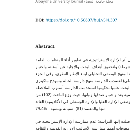
Albaydha University Journal مجلة جامعة البيضاء
https://doi.org/10.56807/buj.v5i4.397
DOI:
Abstract
أثر الإدارة الإستراتيجية في تطوير أداء المنظمات العامة
لشرطة) ولتحقيق أهداف البحث والإجابة عن أسئلته واختبار
لمنهج الوصفي التحليلي لبناء الإطار النظري، وفي الجزء
ملي) اعتمدت الدارسة منهج دارسة الحالة ونموذج ماكينزي
 البحث علميا تحكيمها استخدمت الدارسة أسلوب الملاحظة
بالمشاركة والاستبانة كأداة رئيسية بعد واختبار صدقها وثباتها، حيث وزع الباحث (102) من
في الإدارة العليا والإدارة الوسطى في الأكاديمية) العائد
منها والمعتمد (81) استبانة وبنسبة %79.4
صلت إليها الدراسة: عدم ممارسة الإدارة الإستراتيجية في
عوقات أهمها ممارسة الأساليب الإدارية القديمة والثقافة