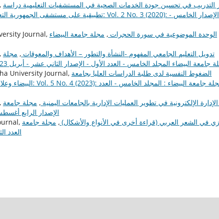
 التدريب في تحسين جودة الخدمات الصحية في المستشفيات التعليمية دراسة
,
تطبيقية على مستشفى الجمهورية الت
الوحدة الموضوعية في سورة الحجرات
,
مجلة جامعة البيضاء
منصور علي سالم ناصر العمراني, 
تدويل التعليم الجامعي المفهوم -النشأة والتطور – الأهداف والمعوقات
,
مجلة
,
 البيضاء للبحوث: Vol. 5 No. 1 (2023): مجلة جامعة البيضاء المجلد الخامس - العدد الأول - الإصدار الثاني عشر - أبريل 2023م
الضغوط النفسية لدى طلبة الدراسات العليا بجامعة
fahem bajash, حنان عبد الله أحمد بلال, ty Journal
البيضاء وعلا
الإدارة الإلكترونية في تطوير العمليات الإدارية بالجامعات اليمنية
,
مجلة جامعة
,
البيضاء للبحوث: Vol. 2 No. 2 (2020): - الإصدار الرابع أغسط
ازي في الشعر العربي (قراءة أخرى في الأنواع والأشكال)
,
مجلة جامعة
حنان عبده أح
البيضاء للبحوث: 2 (2019