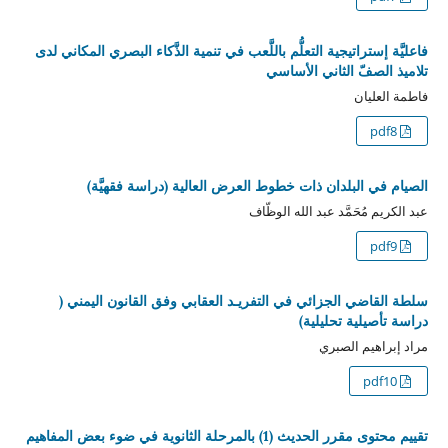
فاعليَّة إستراتيجية التعلُّم باللَّعب في تنمية الذَّكاء البصري المكاني لدى
تلاميذ الصفّ الثاني الأساسي
فاطمة العليان
pdf8
الصيام في البلدان ذات خطوط العرض العالية (دراسة فقهيَّة)
عبد الكريم مُحَمَّد عبد الله الوظّاف
pdf9
سلطة القاضي الجزائي في التفريـد العقابي وفق القانون اليمني (
دراسة تأصيلية تحليلية)
مراد إبراهيم الصبري
pdf10
تقييم محتوى مقرر الحديث (1) بالمرحلة الثانوية في ضوء بعض المفاهيم