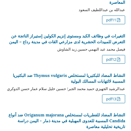
المعاصرة
عبدالله بن عبداللطيف السعود
pdf11
التغيرات في وظائف الكبد ومستوى إنزيم الكولين إستيراز الناتجة عن
التعرض للمبيدات الحشرية لدى مزارعي القات في مدينة رداع – اليمن
فيصل محمد عبد النهمي حسين زيد الشاوش
pdf12
النشاط المضاد للبكتيريا لمستخلص Thymus vulgaris ضد البكتيريا
المسببة لالتهابات المسالك البولية
عبدالرشيد الجهيزي حميد محمد الجبر؛ حسين خليل سلام عمار حسن الدوكري
pdf13
النشاط المضاد للفطريات لمستخلص Origanum majorana ضد أنواع
Candida المسببة للعدوى المهبلية في مدينة ذمار - اليمن دراسة
تاريخية تحليلية معاصرة