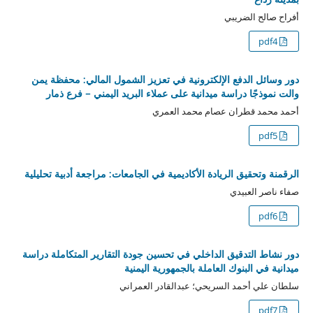
أفراح صالح الضريبي
pdf4
دور وسائل الدفع الإلكترونية في تعزيز الشمول المالي: محفظة يمن
والت نموذجًا دراسة ميدانية على عملاء البريد اليمني – فرع ذمار
أحمد محمد قطران عصام محمد العمري
pdf5
الرقمنة وتحقيق الريادة الأكاديمية في الجامعات: مراجعة أدبية تحليلية
صفاء ناصر العبيدي
pdf6
دور نشاط التدقيق الداخلي في تحسين جودة التقارير المتكاملة دراسة
ميدانية في البنوك العاملة بالجمهورية اليمنية
سلطان علي أحمد السريحي؛ عبدالقادر العمراني
pdf7