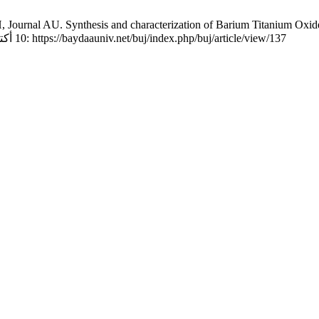
Journal AU. Synthesis and characterization of Barium Titanium Oxide
BUJ [انترنت]. 10 أكتوبر، 2021 [وثق 8 أغسطس، 2026];3(2):1-8. موجود في: https://baydaauniv.net/buj/index.php/buj/article/view/137