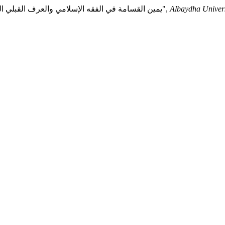
Albaydha Univers
القطمي م. ع. أ. و Journal , A. U. (2023) "يمين القسامة في الفقه الإسلامي والعرف القبلي المأربي دراسة فقهية مقارنة",