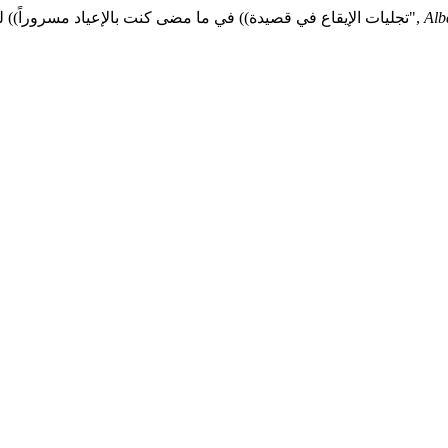
Alb
القوسي ش. ع. ص. و Journal, A. U. (2023) "تجليات الإيقاع في قصيدة)) في ما مضى كنت بالإعياد مسروراً)) للمعتمد بن عبّاد الإشبيلي",