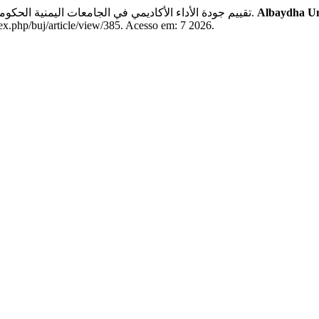
العبيدي ص. ن.; JOURNAL , A. U. تقييم جودة الأداء الأكاديمي في الجامعات اليمنية الحكومية في ضوء بطاقة الأداء المتوازن.
Albaydha Un
ex.php/buj/article/view/385. Acesso em: 7 2026.