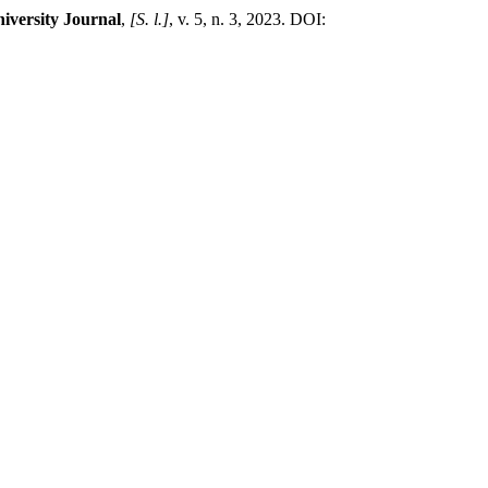
iversity Journal
,
[S. l.]
, v. 5, n. 3, 2023. DOI: