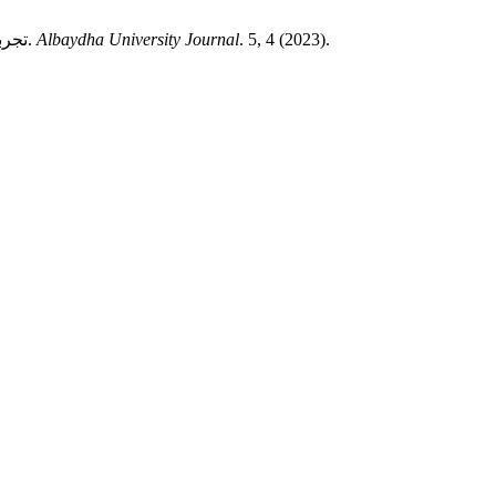
. 5, 4 (2023).
Albaydha University Journal
العدواني خ.م. و Journal, A.U. 2023. تجربة سنغافورة في تنمية مهارات القرن الحادي والعشرين لدى المعلمين كمدخل للتنمية المهنية المستدامة.