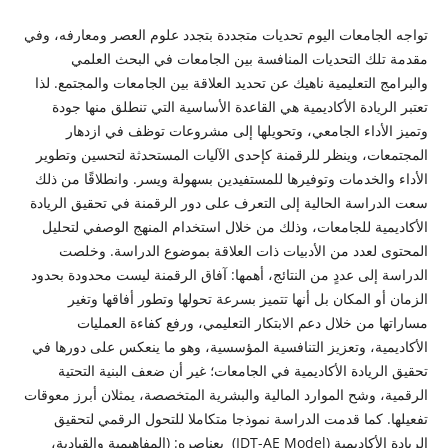
تواجه الجامعات اليوم تحديات متجددة بتجدد علوم العصر ومعارفه، وفي
مقدمة تلك التحديات المنافسة بين الجامعات في البحث العلمي
والبرامج التعليمية ناهيك عن تحديد العلاقة بين الجامعات والمجتمع. لذا
تعتبر الريادة الأكاديمية هي القاعدة الأساسية التي تنطلق منها جودة
وتميز الأداء الجامعي، وتحويلها إلى مشروعات توظف في ازدهار
المجتمعات، وينظر للرقمنة كإحدى الآليات المستحدثة لتحسين وتطوير
الأداء والخدمات وتوفيرها للمستفيدين بسهولة ويسر. وانطلاقًا من ذلك
سعت الدراسة الحالية إلى التعرف على دور الرقمنة في تحقيق الريادة
الأكاديمية للجامعات، وذلك من خلال استخدام المنهج الوصفي لتحليل
المحتوى لعدد من الأدبيات ذات العلاقة بموضوع الدراسة. وخلصت
الدراسة إلى عددٍ من النتائج، أهمها: آفاق الرقمنة ليست محدودة بحدود
الزمان أو المكان بل أنها تتميز بسرعة تحولها وتطور أفاقها وتغير
مساراتها من خلال دعم الابتكار التعليمي، ورفع كفاءة العمليات
الأكاديمية، وتعزيز التنافسية المؤسسية، وهو ما ينعكس على دورها في
تحقيق الريادة الأكاديمية في الجامعات؛ غير أن ضعف البنية التحتية
الرقمية، وشح الموارد المالية والبشرية المتخصصة، يمثلان أبرز معوقات
تفعيلها. كما قدمت الدراسة نموذجا متكاملا للتحول الرقمي لتحقيق
الريادة الأكاديمية (IDT-AE Model) بعناصره: (المفاهيمية والقيادية،