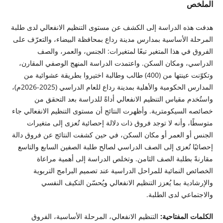
الملخص
هدفت هذه الدراسة إلى الكشف عن مستوى التنظيم الانفعالي لدى طلبة
المرحلة الأساسية بمدارس مدينة رداع بمحافظة البيضاء، والتعرّف على
الفروق في هذا المتغير تبعًا لمتغيرات: الجنس، والعمر، والصف
الدراسي، ومكان السكن. واعتمدت الدراسة المنهج الوصفي المقارن،
وتكوّنت عينتها من (400) طالب وطالبة اختيروا بطريقة عشوائية من
المدارس الحكومية والأهلية بمدينة رداع للعام الدراسي (2025-2026م)،
واستُخدم مقياس التنظيم الانفعالي أداةً للدراسة بعد التحقق من
خصائصه السيكومترية. وأظهرت النتائج أن مستوى التنظيم الانفعالي جاء
متوسطًا، وأنه لا توجد فروق ذات دلالة إحصائية تُعزى إلى متغيرات
الجنس أو العمر أو مكان السكن، في حين كشفت النتائج عن فروق دالة
إحصائيًا تُعزى إلى الصف الدراسي لصالح طلبة الصفين السابع والتاسع
مقارنةً بطلبة الصف الثامن. وتخلص الدراسة إلى أهمية مراعاة
الخصائص النمائية للمراحل الدراسية عند تصميم البرامج التربوية
والإرشادية بما يُعزز التنظيم الانفعالي ويُحسّن التكيف النفسي
والاجتماعي لدى الطلبة.
الكلمات المفتاحية:
التنظيم الانفعالي، المرحلة الأساسية، الفروق