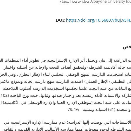
Albaydha University مجلة جامعة البيضاء
https://doi.org/10.56807/buj.v5i4
DOI:
لخص
الدراسة إلى بيان وتحليل أثر الإدارة الإستراتيجية في تطوير أداء المنظمات ال
ة حالة أكاديمية الشرطة) ولتحقيق أهداف البحث والإجابة عن أسئلته واختبار
ته استخدمت الدارسة المنهج الوصفي التحليلي لبناء الإطار النظري، وفي الجز
ي التطبيقي (الإطار العملي) اعتمدت الدارسة منهج دارسة الحالة ونموذج ماكين
ع البيانات من عينة البحث علميا تحكيمها استخدمت الدارسة أسلوب الملاحظة
بالمشار
بانات على عينة البحث (موظفي الإدارة العليا والإدارة الوسطى في الأكاديمية) ال
د (81) استبانة وبنسبة %79.4
لاستنتاجات التي توصلت إليها الدراسة: عدم ممارسة الإدارة الإستراتيجية في
مية الشرطة لوجود معوقات أهمها ممارسة الأساليب الإدارية القديمة والثقافة