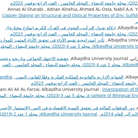
Annas Al-Sharabi , Adnan Alnehia, Ahmed AL-Osta, Nabil A.A. Y
Copper Doping on Structural and Optical Properties of Zinc Sulfi
(دلالة عدول التركيب النحوي في القرآن الكريم (نماذج مختارة))
,
تأثير إستراتيجية تقييم الأداء في تحقيق الأداء المتميز للموارد
Albaydha University Journal: مجلد 5 عدد 4 (2023): مجلة جامعة البيضاء : المجلد
Albayd,
حقيقية الاجتهاد الجماعي وتاريخه وحجيته
Albaydha University Journal: مجلد 5 عدد 4 (2023): مجلة جامعة البيضاء : المجلد الخامس - العدد
الحماية الإدارية والقانونية للملكية الفكرية وفقًا للقانون اليمني
,
baydha
ani Ali Ali AL-Farzai, Albaydha University Journal ,
Investigation of 
a sample of Bilingual En
Albaydha University Journal: مجلد 5 عدد 3 (2023): مجلة جامعة البيضاء :
دور التدفقات المالية في تحقيق التنمية الاقتصادية في اليمن (الاستثمار الأجنبي
,
baydha University Journal