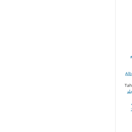
Al
Tah
 المجلد
Al: مجلد 1 عدد 2 (2019):