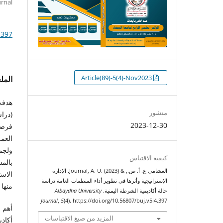
 Journal
.397
التنزيلات
Article(89)-5(4)-Nov2023
الم
هدفت 
منشور
(دراس
2023-12-30
فرضيا
العمل
ولجم
كيفية الاقتباس
الغشامي ع. أ. ص., & Journal, A. U. (2023). الإدارة
الاست
الإستراتيجية وأثرها في تطوير أداء المنظمات العامة دراسة
منها والمعتم
حالة أكاديمية الشرطة اليمنية.
Albaydha University
Journal
,
5
(4). https://doi.org/10.56807/buj.v5i4.397
أهم ا
المزيد من صيغ الاقتباسات
أكادي