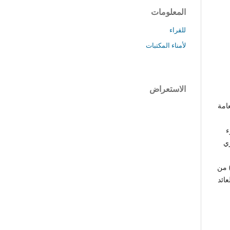
المعلومات
للقراء
لأمناء المكتبات
الاستعراض
عامة
ء
زي
كة والاستبانة كأداة رئيسية بعد واختبار صدقها وثباتها، حيث وزع الباحث (102) من
عائد