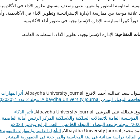
يمية المقاومة للتطوير والتغيير. تدني وضعف مستوى تطوير الأداء في الأكاديمية
علاقة موجبة بين ممارسة الإدارة الإستراتيجية وتطوير الأداء في الأكاديمية، وأ
دوراً كبيراً لممارسة الإدارة الإستراتيجية في تطوير أداء الأكاديمية.
ات المفتاحية
: الإدارة الإستراتيجية، تطوير الأداء، المنظمات العامة.
مد الأقرع, Albaydha University Journal,
أثر المهارات
حافظة البيضاء-اليمن
,
Albaydha University Journal: مجلد 2 عدد 1 (
رشي, Albaydha University Journal,
تأثير الذكاء
 المؤسسة العامة للاتصالات السلكية واللاسلكية المركز الرئيس أمانة العاصمة
,
Albaydha Univ,
التأهيل العلمي والمهارات المهنية 
 المالية دراسة ميدانية في بيئة المحاسبة والمراجعة في الجمهورية اليمنية
,