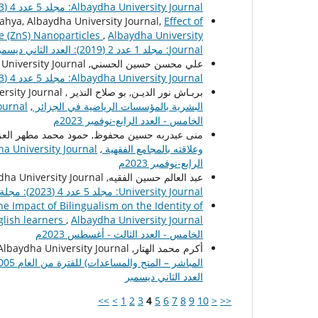
Albaydha University Journal: مجلد 5 عدد 4 (2023): مجلة جامعة البيضاء : المجلد الخامس - العدد الرابع-نوفمبر 2023م
ahya, Albaydha University Journal,
Effect of
de (ZnS) Nanoparticles
,
Albaydha University
Journal: مجلد 1 عدد 2 (2019): العدد الثاني ديسمبر
علي محسن حسين الحسني, Albaydha University Journal,
Albaydha University Journal: مجلد 5 عدد 4 (2023): مجلة جامعة البيضاء : المجلد الخامس - العدد الرابع-نوفمبر 2023م
بربـاش نور الديـن, بو صلاح النذير , Albaydha University Journal ,
البشرية بالمؤسسات الرياضية في الجزائر
,
الخامس - العدد الرابع-نوفمبر 2023م
منى عبدربه حسين محفوظ, حمود محمد مطهر العزاني, ha University Journal
وعلاقته بالمجامع الفقهية
,
الرابع-نوفمبر 2023م
عبد العالم حسين الفقيه, Albaydha University Journal,
University Journal: مجلد 5 عدد 4 (2023): مجلة جامعة البيضاء : المجلد الخامس - العدد الرابع-نوفمبر 2023م
the Impact of Bilingualism on the Identity of
glish learners
,
الخامس - العدد الثالث - أغسطس 2023م
أكرم محمد الهتار, Albaydha University Journal,
المباشر – المنح والمساعدات) للفترة من العام 2005م إلى العام 2014م
العدد الثاني ديسمبر
>>
>
1
2
3
4
5
6
7
8
9
10
<
<<