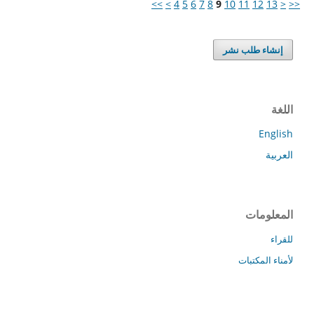
>>
>
4
5
6
7
8
9
10
11
12
13
<
<<
إنشاء طلب نشر
اللغة
English
العربية
المعلومات
للقراء
لأمناء المكتبات