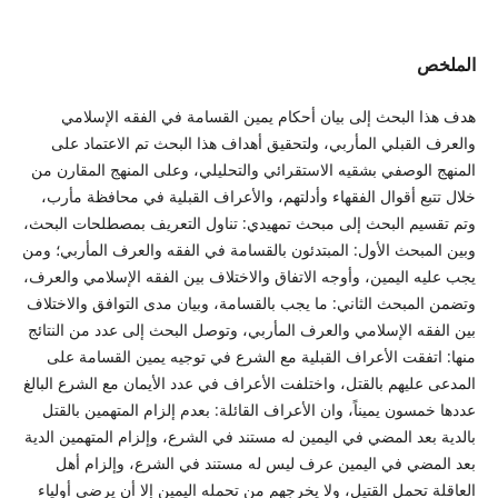
الملخص
هدف هذا البحث إلى بيان أحكام يمين القسامة في الفقه الإسلامي
والعرف القبلي المأربي، ولتحقيق أهداف هذا البحث تم الاعتماد على
المنهج الوصفي بشقيه الاستقرائي والتحليلي، وعلى المنهج المقارن من
خلال تتبع أقوال الفقهاء وأدلتهم، والأعراف القبلية في محافظة مأرب،
وتم تقسيم البحث إلى مبحث تمهيدي: تناول التعريف بمصطلحات البحث،
وبين المبحث الأول: المبتدئون بالقسامة في الفقه والعرف المأربي؛ ومن
يجب عليه اليمين، وأوجه الاتفاق والاختلاف بين الفقه الإسلامي والعرف،
وتضمن المبحث الثاني: ما يجب بالقسامة، وبيان مدى التوافق والاختلاف
بين الفقه الإسلامي والعرف المأربي، وتوصل البحث إلى عدد من النتائج
منها: اتفقت الأعراف القبلية مع الشرع في توجيه يمين القسامة على
المدعى عليهم بالقتل، واختلفت الأعراف في عدد الأيمان مع الشرع البالغ
عددها خمسون يميناً، وان الأعراف القائلة: بعدم إلزام المتهمين بالقتل
بالدية بعد المضي في اليمين له مستند في الشرع، وإلزام المتهمين الدية
بعد المضي في اليمين عرف ليس له مستند في الشرع، وإلزام أهل
العاقلة تحمل القتيل، ولا يخرجهم من تحمله اليمين إلا أن يرضى أولياء