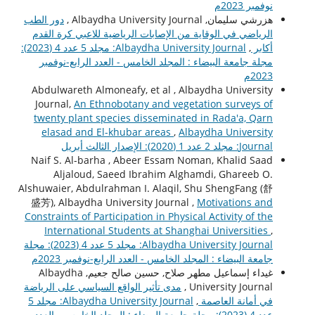
نوفمبر 2023م
هزرشي سليمان, Albaydha University Journal ,
دور الطب
الرياضي في الوقاية من الإصابات الرياضية للاعبي كرة القدم
أكابر
,
Albaydha University Journal: مجلد 5 عدد 4 (2023):
مجلة جامعة البيضاء : المجلد الخامس - العدد الرابع-نوفمبر
2023م
Abdulwareth Almoneafy, et al , Albaydha University
Journal,
An Ethnobotany and vegetation surveys of
twenty plant species disseminated in Rada'a, Qarn
elasad and El-khubar areas
,
Albaydha University
Journal: مجلد 2 عدد 1 (2020): الإصدار الثالث أبريل
Naif S. Al-barha , Abeer Essam Noman, Khalid Saad
Aljaloud, Saeed Ibrahim Alghamdi, Ghareeb O.
Alshuwaier, Abdulrahman I. Alaqil, Shu ShengFang (舒
盛芳), Albaydha University Journal ,
Motivations and
Constraints of Participation in Physical Activity of the
International Students at Shanghai Universities
,
Albaydha University Journal: مجلد 5 عدد 4 (2023): مجلة
جامعة البيضاء : المجلد الخامس - العدد الرابع-نوفمبر 2023م
غيداء إسماعيل مطهر صلاح, حسين صالح جعيم, Albaydha
University Journal ,
مدى تأثير الواقع السياسي على الرياضة
في أمانة العاصمة
,
Albaydha University Journal: مجلد 5
عدد 4 (2023): مجلة جامعة البيضاء : المجلد الخامس - العدد