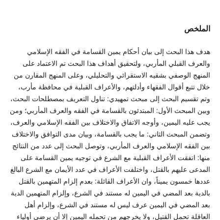
الملخص
هدف هذا البحث إلى بيان أحكام يمين القسامة في الفقه الإسلامي
والعرف القبلي المأربي، ولتحقيق أهداف هذا البحث تم الاعتماد على
المنهج الوصفي بشقيه الاستقرائي والتحليلي، وعلى المنهج المقارن من
خلال تتبع أقوال الفقهاء وأدلتهم، والأعراف القبلية في محافظة مأرب،
وتم تقسيم البحث إلى مبحث تمهيدي: تناول التعريف بمصطلحات البحث،
وبين المبحث الأول: المبتدئون بالقسامة في الفقه والعرف المأربي؛ ومن
يجب عليه اليمين، وأوجه الاتفاق والاختلاف بين الفقه الإسلامي والعرف،
وتضمن المبحث الثاني: ما يجب بالقسامة، وبيان مدى التوافق والاختلاف
بين الفقه الإسلامي والعرف المأربي، وتوصل البحث إلى عدد من النتائج
منها: اتفقت الأعراف القبلية مع الشرع في توجيه يمين القسامة على
المدعى عليهم بالقتل، واختلفت الأعراف في عدد الأيمان مع الشرع البالغ
عددها خمسون يميناً، وان الأعراف القائلة: بعدم إلزام المتهمين بالقتل
بالدية بعد المضي في اليمين له مستند في الشرع، وإلزام المتهمين الدية
بعد المضي في اليمين عرف ليس له مستند في الشرع، وإلزام أهل
العاقلة تحمل القتيل، ولا يخرجهم من تحمله اليمين إلا أن يرضى أولياء