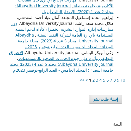
الأكاديمية بجامعة صنعاء
,
Albaydha University Journal:
مجلد 2 عدد 1 (2020): الإصدار الثالث أبريل
إبراهيم محمد إسماعيل المجاهد, آمال عباد أحمد المقدشي, ،
طلال محمد سعد راشد, Albaydha University Journal,
دور
ممارسات إدارة الموارد البشرية الخضراء كأداة لدعم التنمية
المستدامة بالإدارة العامة لشركة النفط اليمنية
,
Albaydha
University Journal: مجلد 5 عدد 4 (2023): مجلة جامعة
البيضاء : المجلد الخامس - العدد الرابع-نوفمبر 2023م
زكي أبوبكر اليماني, Albaydha University Journal,
الاحتراق
الوظيفي وأثره على جودة الخدمات الصحية بالمستشفيات
,
Albaydha University Journal: مجلد 5 عدد 4 (2023): مجلة
جامعة البيضاء : المجلد الخامس - العدد الرابع-نوفمبر 2023م
>>
>
1
2
3
4
5
6
7
8
9
10
إنشاء طلب نشر
اللغة