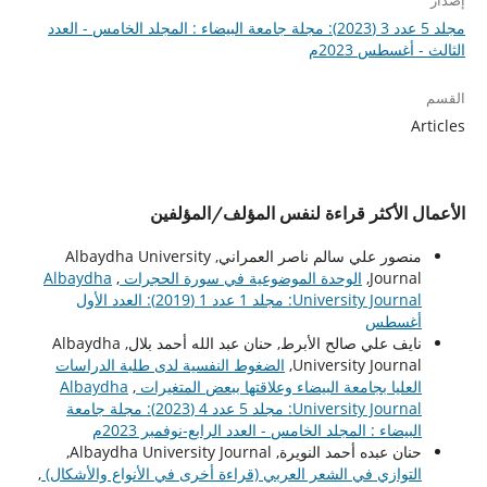
إصدار
مجلد 5 عدد 3 (2023): مجلة جامعة البيضاء : المجلد الخامس - العدد
الثالث - أغسطس 2023م
القسم
Articles
الأعمال الأكثر قراءة لنفس المؤلف/المؤلفين
منصور علي سالم ناصر العمراني, Albaydha University
Journal,
الوحدة الموضوعية في سورة الحجرات
,
Albaydha
University Journal: مجلد 1 عدد 1 (2019): العدد الأول
أغسطس
نايف علي صالح الأبرط, حنان عبد الله أحمد بلال, Albaydha
University Journal,
الضغوط النفسية لدى طلبة الدراسات
العليا بجامعة البيضاء وعلاقتها ببعض المتغيرات
,
Albaydha
University Journal: مجلد 5 عدد 4 (2023): مجلة جامعة
البيضاء : المجلد الخامس - العدد الرابع-نوفمبر 2023م
حنان عبده أحمد النويرة, Albaydha University Journal,
التوازي في الشعر العربي (قراءة أخرى في الأنواع والأشكال)
,