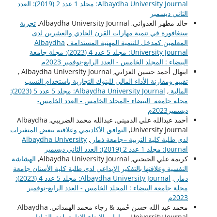
Albaydha University Journal: مجلد 1 عدد 2 (2019): العدد
الثاني ديسمبر
خالد مطهر العدواني, Albaydha University Journal,
تجربة
سنغافورة في تنمية مهارات القرن الحادي والعشرين لدى
المعلمين كمدخل للتنمية المهنية المستدامة
,
Albaydha
University Journal: مجلد 5 عدد 4 (2023): مجلة جامعة
البيضاء : المجلد الخامس - العدد الرابع-نوفمبر 2023م
ابتهال أحمد حسين العزاني, Albaydha University Journal ,
تقييم ومقارنة الأداء المالي للبنوك التجارية باستخدام النسب
المالية
,
Albaydha University Journal: مجلد 5 عدد 5 (2023):
مجلة جامعة البيضاء -المجلد الخامس - العدد الخامس-
ديسمبر2023م
أحمد عبدالله علي الدميني, عبدالله محمد الضريبي, Albaydha
University Journal,
التوافق الأكاديمي وعلاقته ببعض المتغيرات
لدى طلبة كلية التربية –جامعة ذمار
,
Albaydha University
Journal: مجلد 1 عدد 2 (2019): العدد الثاني ديسمبر
كريمة علي الجبجبي, Albaydha University Journal,
الهشاشة
النفسية وعلاقتها بالتفكير الإبداعي لدى طلبة كلية الأسنان جامعة
ذمار
,
Albaydha University Journal: مجلد 5 عدد 4 (2023):
مجلة جامعة البيضاء : المجلد الخامس - العدد الرابع-نوفمبر
2023م
محمد عبد الله حسن حُميد & رجاء محمد الهمداني, Albaydha
University Journal,
مهارات الإبداع الإداري لدى القيادات