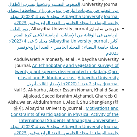
University Journal,
الضغوط النفسية وعلاقتها بتسرب الأطفال
من التعليم في مخيمات النازحين بمديرية رداع- محافظة البيضاء
,
Albaydha University Journal: مجلد 5 عدد 4 (2023): مجلة
جامعة البيضاء : المجلد الخامس - العدد الرابع-نوفمبر 2023م
هزرشي سليمان, Albaydha University Journal ,
دور الطب
الرياضي في الوقاية من الإصابات الرياضية للاعبي كرة القدم
أكابر
,
Albaydha University Journal: مجلد 5 عدد 4 (2023):
مجلة جامعة البيضاء : المجلد الخامس - العدد الرابع-نوفمبر
2023م
Abdulwareth Almoneafy, et al , Albaydha University
Journal,
An Ethnobotany and vegetation surveys of
twenty plant species disseminated in Rada'a, Qarn
elasad and El-khubar areas
,
Albaydha University
Journal: مجلد 2 عدد 1 (2020): الإصدار الثالث أبريل
Naif S. Al-barha , Abeer Essam Noman, Khalid Saad
Aljaloud, Saeed Ibrahim Alghamdi, Ghareeb O.
Alshuwaier, Abdulrahman I. Alaqil, Shu ShengFang (舒
盛芳), Albaydha University Journal ,
Motivations and
Constraints of Participation in Physical Activity of the
International Students at Shanghai Universities
,
Albaydha University Journal: مجلد 5 عدد 4 (2023): مجلة
جامعة البيضاء : المجلد الخامس - العدد الرابع-نوفمبر 2023م