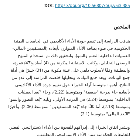
https://doi.org/10.56807/buj.v5i3.385
DOI:
الملخص
هدفت الدراسة إلى تقييم جودة الأداء الأكاديمي في الجامعات اليمنية
الحكومية في ضوء بطاقة الأداء المتوازن بأبعاده (المستفيدين-المالي-
العمليات الداخلية-التعلم والنمو)، ولتحقيق ذلك تم استخدام المنهج
الوصفي التحليلي، وكانت الاستبانة المكونة من (4) أبعاد و(47) فقرة،
والمطبقة وفقًا لأسلوب دلفي على عينة مكونة من (31) خبيرًا هي أداة
جمع البيانات، وبعد جمع البيانات وتحليلها خلصت الدراسة إلى عددٍ من
النتائج، أهمها: متوسط آراء الخبراء حول تقييم جودة الأداء الأكاديمي
بأبعاده جاء بدرجة "ضعيفة" وبمتوسط (2.22)، وجاء "بُعد العمليات
الداخلية" بمتوسط (2.24) في المرتبة الأولى، ويليه "بُعد التطور والنمو"
بمتوسط (2.18)، أما ثالثًا جاء "بُعد المستفيدين" بمتوسط (2.06)، وأخيرًا
"البُعد المالي" بمتوسط (2.1).
ويشير اتفاق الخبراء إلى إدراكهم للفجوة بين الأداء الاستراتيجي الفعلي
للجامعات الحكومية وبين الأداء الاستراتيجي المطلوب.