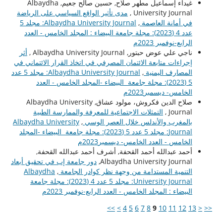
غيداء إسماعيل مطهر صلاح, حسين صالح جعيم, Albaydha
University Journal ,
مدى تأثير الواقع السياسي على الرياضة
في أمانة العاصمة
,
Albaydha University Journal: مجلد 5
عدد 4 (2023): مجلة جامعة البيضاء : المجلد الخامس - العدد
الرابع-نوفمبر 2023م
ناجي علي عوض حبتور, Albaydha University Journal ,
أثر
إجراءات متابعة الائتمان المصرفي في اتخاذ القرار الائتماني في
المصارف اليمنية
,
Albaydha University Journal: مجلد 5 عدد
5 (2023): مجلة جامعة البيضاء -المجلد الخامس - العدد
الخامس- ديسمبر2023م
صلاح الدين فكروش، مولود عشاق, Albaydha University
Journal ,
التمثلات الاجتماعية للمعرفة والممارسة الطبية
بالمغرب والأندلس خلال العصر الوسي
,
Albaydha University
Journal: مجلد 5 عدد 5 (2023): مجلة جامعة البيضاء -المجلد
الخامس - العدد الخامس- ديسمبر2023م
أحمد عبدالله أحمد القحفة, أشرف أحمد عبدالله القحفة,
Albaydha University Journal,
دور جامعة إب في تحقيق أبعاد
التنمية المستدامة من وجهة نظر كوادر الجامعة
,
Albaydha
University Journal: مجلد 5 عدد 4 (2023): مجلة جامعة
البيضاء : المجلد الخامس - العدد الرابع-نوفمبر 2023م
>>
>
4
5
6
7
8
9
10
11
12
13
<
<<