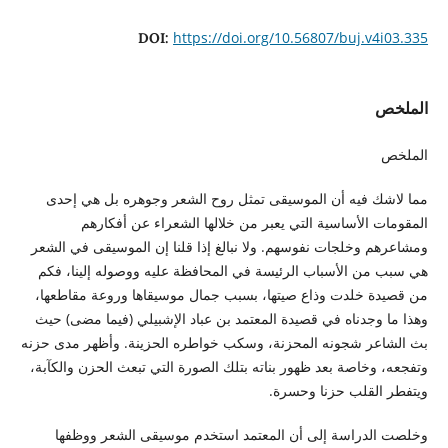
https://doi.org/10.56807/buj.v4i03.335
DOI:
الملخص
الملخص
مما لاشك فيه أن الموسيقى تمثل روح الشعر وجوهره بل هي إحدى
المقومات الأساسية التي يعبر من خلالها الشعراء عن أفكارهم
ومشاعرهم وخلجات نفوسهم. ولا نبالغ إذا قلنا إن الموسيقى في الشعر
هي سبب من الأسباب الرئيسة في المحافظة عليه ووصوله إلينا، فكم
من قصيدة خلدت وذاع صيتها، بسبب جمال موسيقاها وروعة مقاطعها،
وهذا ما وجدناه في قصيدة المعتمد بن عباد الإشبيلي (فيما مضى) حيث
بث الشاعر شجونه المحزنة، وسكب خواطره الحزينة. وأظهر مدى حزنه
وتفجعه، وخاصة بعد ظهور بناته بتلك الصورة التي تبعث الحزن والكآبة،
ويتفطر القلب حزنا وحسرة.
وخلصت الدراسة إلى أن المعتمد استخدم موسيقى الشعر ووظفها