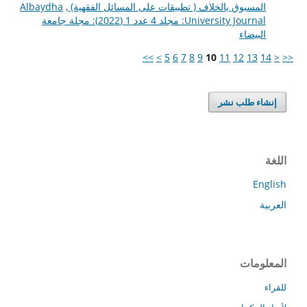
المسبوق بالخلاف ( تطبيقات على المسائل الفقهية)
,
Albaydha
University Journal: مجلد 4 عدد 1 (2022): مجلة جامعة
البيضاء
>>
>
5
6
7
8
9
10
11
12
13
14
<
<<
إنشاء طلب نشر
اللغة
English
العربية
المعلومات
للقراء