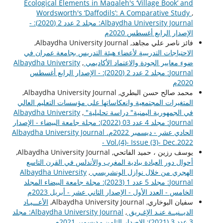
Ecological Elements in Maqaleh's ‘Village Book’ and
Wordsworth's ‘Daffodils’: A Comparative Study
,
Albaydha University Journal: مجلد 2 عدد 2 (2020): -
الإصدار الرابع أغسطس 2020م
فائز ناصر علي مجاهد, Albaydha University Journal,
الاحتياجات التدريبية لأعضاء هيئة التدريس بجامعة عمران في
ضوء معايير الجودة والاعتماد الأكاديمي
,
Albaydha University
Journal: مجلد 2 عدد 2 (2020): - الإصدار الرابع أغسطس
2020م
محمد صالح حسن البطري, Albaydha University Journal,
المتغيرات المجتمعية وانعكاساتها على مؤسسات التعليم العالي
في الجمهورية اليمنية" دراسة تحليلية"
,
Albaydha University
Journal: مجلد 4 عدد 03 (2022): مجلة جامعة البيضاء - الإصدار
الحادي عشر - ديسمبر 2022م. Albaydha University Journal
- Vol.(4)- Issue (3)- Dec.2022
يوسف رزين ، حميد الفاتحي, Albaydha University Journal,
أحوال دور العبادة ببادية المغرب والأندلس في القرن التاسع
الهجري من خلال نوازل الونشريسي
,
Albaydha University
Journal: مجلد 5 عدد 1 (2023): مجلة جامعة البيضاء المجلد
الخامس - العدد الأول - الإصدار الثاني عشر - أبريل 2023م
سفيان البوخاري, Albaydha University Journal,
الأعـــيـاد
الديــنيــة عنـد الإغـريق
,
Albaydha University Journal: مجلد
3 عدد 3 (2021): الإصدار الثامن - ديسمبر 2021م