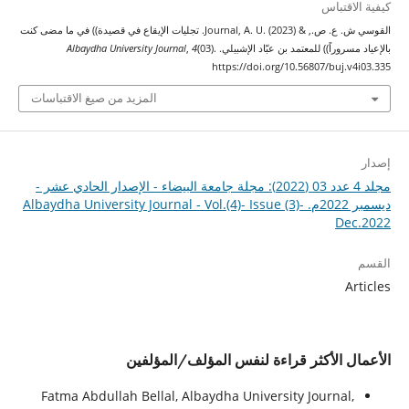
كيفية الاقتباس
القوسي ش. ع. ص., & Journal, A. U. (2023). تجليات الإيقاع في قصيدة)) في ما مضى كنت
بالإعياد مسروراً)) للمعتمد بن عبّاد الإشبيلي.
(03).
4
,
Albaydha University Journal
https://doi.org/10.56807/buj.v4i03.335
المزيد من صيغ الاقتباسات
إصدار
مجلد 4 عدد 03 (2022): مجلة جامعة البيضاء - الإصدار الحادي عشر -
ديسمبر 2022م. Albaydha University Journal - Vol.(4)- Issue (3)-
Dec.2022
القسم
Articles
الأعمال الأكثر قراءة لنفس المؤلف/المؤلفين
Fatma Abdullah Bellal, Albaydha University Journal,