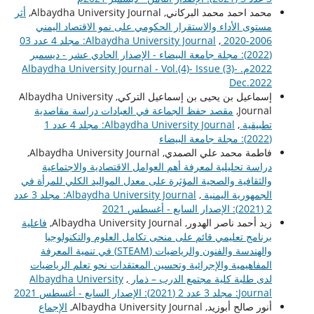
محمد احمد محمد البركاني, Albaydha University Journal,
أثر
مستوى الأداء والاستقرار الحكومي على نمو الاقتصاد اليمني
2006-2020
,
Albaydha University Journal: مجلد 4 عدد 03
(2022): مجلة جامعة البيضاء - الإصدار الحادي عشر - ديسمبر
2022م. Albaydha University Journal - Vol.(4)- Issue (3)-
Dec.2022
إسماعيل بن يحيى بن إسماعيل التركي, Albaydha University
Journal,
مقصد حفظ الجماعة في العبادات دراسة مقاصدية
تطبيقية
,
Albaydha University Journal: مجلد 4 عدد 1
(2022): مجلة جامعة البيضاء
فاطمة محمد علي الصمدي, Albaydha University Journal,
دراسة تحليلية لمعرفة أهم العوامل الاقتصادية والاجتماعية
والثقافية والصحية المؤثرة على معدل المواليد الكلي للمرأة في
الجمهورية اليمنية
,
Albaydha University Journal: مجلد 3 عدد
2 (2021): الإصدار السابع - أغسطس 2021
زيد أحمد ناصر الهدور, Albaydha University Journal,
فاعلية
برنامج تعليمي قائم على منحى تكامل العلوم والتكنولوجيا
والهندسة والفنون والرياضيات (STEAM) في تنمية المعرفة
المفاهيمية والإجرائية وتحسين المعتقدات نحو تعلم الرياضيات
لدى طلبة كلية مجتمع الدرب – ذمار
,
Albaydha University
Journal: مجلد 3 عدد 2 (2021): الإصدار السابع - أغسطس 2021
أنور صالح أبوزيد, Albaydha University Journal,
الإجماع