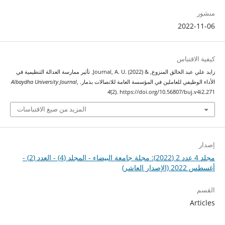
منشور
2022-11-06
كيفية الاقتباس
زايد علي عبد الخالق المنزوع, & Journal, A. U. (2022). تأثير ممارسة العدالة التنظيمية في
الأداء الوظيفي للعاملين في المؤسسة العامة للاتصالات بذمار.
,
Albaydha University Journal
4
(2). https://doi.org/10.56807/buj.v4i2.271
المزيد من صيغ الاقتباسات
إصدار
مجلد 4 عدد 2 (2022): مجلة جامعة البيضاء - المجلد (4) - العدد (2) -
أغسطس 2022 (الإصدار العاشر)
القسم
Articles