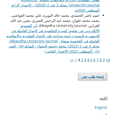
University Journal: مجلد 2 عدد 2 (2020): - الإصدار الرابع
أغسطس 2020م
حميد ناصر الحميدي, محمد خالد النويرة, علي محمد العواضي,
محمد محمد علوان, محمد عبد الرحمن الصبري, يحيى عبد الله
العزاني, Albaydha University Journal,
أثر التسويق
الإلكتروني في تحقيق الميزة التنافسية في البنوك العاملة في
الجمهورية اليمنية دراسة ميدانية على البنوك التقليدية والإسلامية
العاملة في العاصمة صنعاء
,
Albaydha University Journal:
مجلد 4 عدد 2 (2022): مجلة جامعة البيضاء - المجلد (4) - العدد
(2) - أغسطس 2022 (الإصدار العاشر)
>>
>
1
2
3
4
5
6
7
8
9
10
إنشاء طلب نشر
اللغة
English