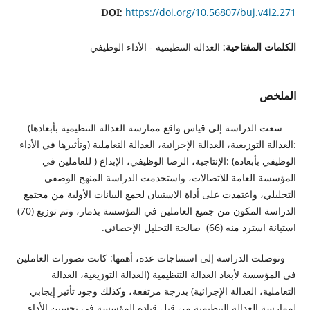
https://doi.org/10.56807/buj.v4i2.271
DOI:
العدالة التنظيمية - الأداء الوظيفي
الكلمات المفتاحية:
الملخص
سعت الدراسة إلى قياس واقع ممارسة العدالة التنظيمية بأبعادها)
:العدالة التوزيعية، العدالة الإجرائية، العدالة التعاملية (وتأثيرها في الأداء
الوظيفي بأبعاده) :الإنتاجية، الرضا الوظيفي، الإبداع ( للعاملين في
المؤسسة العامة للاتصالات، واستخدمت الدراسة المنهج الوصفي
التحليلي، واعتمدت على أداة الاستبيان لجمع البيانات الأولية من مجتمع
الدراسة المكون من جميع العاملين في المؤسسة بذمار، وتم توزيع (70)
استبانة استرد منه (66) صالحة التحليل الإحصائي.
وتوصلت الدراسة إلى استنتاجات عدة، أهمها: كانت تصورات العاملين
في المؤسسة لأبعاد العدالة التنظيمية (العدالة التوزيعية، العدالة
التعاملية، العدالة الإجرائية) بدرجة مرتفعة، وكذلك وجود تأثير إيجابي
لممارسة العدالة التنظيمية من قبل قيادة المؤسسة في تحسين الأداء