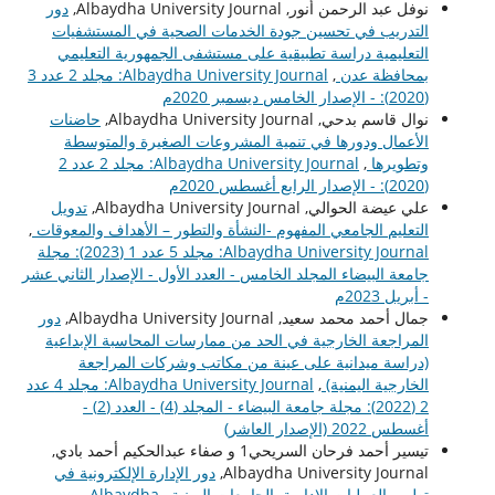
نوفل عبد الرحمن أنور, Albaydha University Journal,
دور
التدريب في تحسين جودة الخدمات الصحية في المستشفيات
التعليمية دراسة تطبيقية على مستشفى الجمهورية التعليمي
بمحافظة عدن
,
Albaydha University Journal: مجلد 2 عدد 3
(2020): - الإصدار الخامس ديسمبر 2020م
نوال قاسم بدحي, Albaydha University Journal,
حاضنات
الأعمال ودورها في تنمية المشروعات الصغيرة والمتوسطة
وتطويرها
,
Albaydha University Journal: مجلد 2 عدد 2
(2020): - الإصدار الرابع أغسطس 2020م
علي عيضة الحوالي, Albaydha University Journal,
تدويل
التعليم الجامعي المفهوم -النشأة والتطور – الأهداف والمعوقات
,
Albaydha University Journal: مجلد 5 عدد 1 (2023): مجلة
جامعة البيضاء المجلد الخامس - العدد الأول - الإصدار الثاني عشر
- أبريل 2023م
جمال أحمد محمد سعيد, Albaydha University Journal,
دور
المراجعة الخارجية في الحد من ممارسات المحاسبة الإبداعية
(دراسة ميدانية على عينة من مكاتب وشركات المراجعة
الخارجية اليمنية)
,
Albaydha University Journal: مجلد 4 عدد
2 (2022): مجلة جامعة البيضاء - المجلد (4) - العدد (2) -
أغسطس 2022 (الإصدار العاشر)
تيسير أحمد فرحان السريحي1 و صفاء عبدالحكيم أحمد بادي,
Albaydha University Journal,
دور الإدارة الإلكترونية في
تطوير العمليات الإدارية بالجامعات اليمنية
,
Albaydha