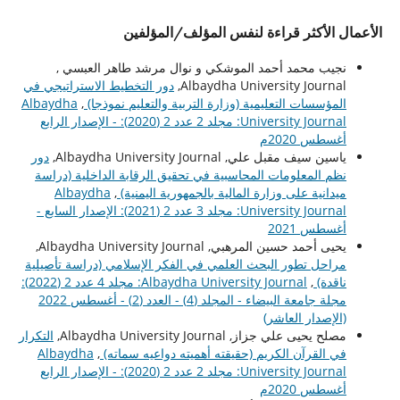
الأعمال الأكثر قراءة لنفس المؤلف/المؤلفين
نجيب محمد أحمد الموشكي و نوال مرشد طاهر العبسي ,
Albaydha University Journal,
دور التخطيط الاستراتيجي في
المؤسسات التعليمية (وزارة التربية والتعليم نموذجا)
,
Albaydha
University Journal: مجلد 2 عدد 2 (2020): - الإصدار الرابع
أغسطس 2020م
ياسين سيف مقبل علي, Albaydha University Journal,
دور
نظم المعلومات المحاسبية في تحقيق الرقابة الداخلية (دراسة
ميدانية على وزارة المالية بالجمهورية اليمنية)
,
Albaydha
University Journal: مجلد 3 عدد 2 (2021): الإصدار السابع -
أغسطس 2021
يحيى أحمد حسين المرهبي, Albaydha University Journal,
مراحل تطور البحث العلمي في الفكر الإسلامي (دراسة تأصيلية
ناقدة)
,
Albaydha University Journal: مجلد 4 عدد 2 (2022):
مجلة جامعة البيضاء - المجلد (4) - العدد (2) - أغسطس 2022
(الإصدار العاشر)
مصلح يحيى علي جزاز, Albaydha University Journal,
التكرار
في القرآن الكريم (حقيقته أهميته دواعيه سماته)
,
Albaydha
University Journal: مجلد 2 عدد 2 (2020): - الإصدار الرابع
أغسطس 2020م