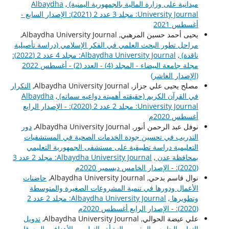
ميدانية على وزارة المالية بالجمهورية اليمنية)
,
Albaydha
University Journal: مجلد 3 عدد 2 (2021): الإصدار السابع -
أغسطس 2021
يحيى أحمد حسين المرهبي, Albaydha University Journal,
مراحل تطور البحث العلمي في الفكر الإسلامي (دراسة تأصيلية
ناقدة)
,
Albaydha University Journal: مجلد 4 عدد 2 (2022):
مجلة جامعة البيضاء - المجلد (4) - العدد (2) - أغسطس 2022
(الإصدار العاشر)
مصلح يحيى علي جزاز, Albaydha University Journal,
التكرار
في القرآن الكريم (حقيقته أهميته دواعيه سماته)
,
Albaydha
University Journal: مجلد 2 عدد 2 (2020): - الإصدار الرابع
أغسطس 2020م
نوفل عبد الرحمن أنور, Albaydha University Journal,
دور
التدريب في تحسين جودة الخدمات الصحية في المستشفيات
التعليمية دراسة تطبيقية على مستشفى الجمهورية التعليمي
بمحافظة عدن
,
Albaydha University Journal: مجلد 2 عدد 3
(2020): - الإصدار الخامس ديسمبر 2020م
نوال قاسم بدحي, Albaydha University Journal,
حاضنات
الأعمال ودورها في تنمية المشروعات الصغيرة والمتوسطة
وتطويرها
,
Albaydha University Journal: مجلد 2 عدد 2
(2020): - الإصدار الرابع أغسطس 2020م
علي عيضة الحوالي, Albaydha University Journal,
تدويل
التعليم الجامعي المفهوم -النشأة والتطور – الأهداف والمعوقات
,