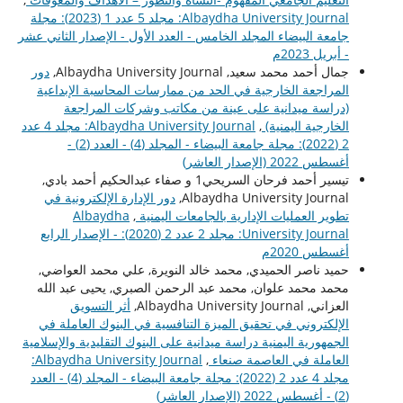
Albaydha University Journal: مجلد 5 عدد 1 (2023): مجلة
جامعة البيضاء المجلد الخامس - العدد الأول - الإصدار الثاني عشر
- أبريل 2023م
جمال أحمد محمد سعيد, Albaydha University Journal,
دور
المراجعة الخارجية في الحد من ممارسات المحاسبة الإبداعية
(دراسة ميدانية على عينة من مكاتب وشركات المراجعة
الخارجية اليمنية)
,
Albaydha University Journal: مجلد 4 عدد
2 (2022): مجلة جامعة البيضاء - المجلد (4) - العدد (2) -
أغسطس 2022 (الإصدار العاشر)
تيسير أحمد فرحان السريحي1 و صفاء عبدالحكيم أحمد بادي,
Albaydha University Journal,
دور الإدارة الإلكترونية في
تطوير العمليات الإدارية بالجامعات اليمنية
,
Albaydha
University Journal: مجلد 2 عدد 2 (2020): - الإصدار الرابع
أغسطس 2020م
حميد ناصر الحميدي, محمد خالد النويرة, علي محمد العواضي,
محمد محمد علوان, محمد عبد الرحمن الصبري, يحيى عبد الله
العزاني, Albaydha University Journal,
أثر التسويق
الإلكتروني في تحقيق الميزة التنافسية في البنوك العاملة في
الجمهورية اليمنية دراسة ميدانية على البنوك التقليدية والإسلامية
العاملة في العاصمة صنعاء
,
Albaydha University Journal:
مجلد 4 عدد 2 (2022): مجلة جامعة البيضاء - المجلد (4) - العدد
(2) - أغسطس 2022 (الإصدار العاشر)