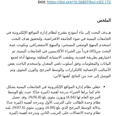
https://doi.org/10.56807/buj.v3i2.172
DOI:
الملخص
هــدف البحث إلى بناء أنموذج مقترح لنظام إدارة المواقع الإلكترونية في
الجامعات اليمنية في ضوء الجامعة الافتراضية. ولتحقيق هدف البحث
استخدم المنهج الوصفي المسحي، والمنهج الاستشرافي, وتكونت عينة
البحث من(45) فرداً من الخبراء الأكاديميين في الجامعات اليمنية, تم
اختيارهم بطريقة قصدية, وطبقت الاستبانة المغلقة بوصفها أداة لجمع
البيانات والمعلومات وفق أسلوب دلفي المعدل, واستخدم الباحث بعض
الأساليب الإحصائية كالتكرارات, والوسط المرجح, والوزن المئوي, وتم
التوصل إلى عدد من النتائج, أهمها الآتي:
حظي نظام إدارة المواقع الإلكترونية في الجامعات اليمنية بشكل
عام كما يراها الخبراء بدرجة أهمية (كبيرة جدًا)؛ حيث بلغ الوسط
المرجح العام لها (4.84) وبوزن مئوي بلغ (96.8%). وقد حصل
نظام وحدة الطالب على الترتيب الأول وبدرجة أهمية (كبيرة جدا)
بدلالة الوسط المرجح الذي بلغ (4.88), وبوزن مئوي (97.6%), يليه
نظام وحدة الاتصالات على الترتيب الثاني, وبدرجة أهمية (كبيرة