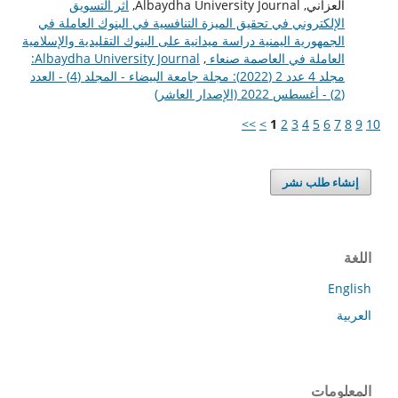
العزاني, Albaydha University Journal,
أثر التسويق
الإلكتروني في تحقيق الميزة التنافسية في البنوك العاملة في
الجمهورية اليمنية دراسة ميدانية على البنوك التقليدية والإسلامية
العاملة في العاصمة صنعاء
,
Albaydha University Journal:
مجلد 4 عدد 2 (2022): مجلة جامعة البيضاء - المجلد (4) - العدد
(2) - أغسطس 2022 (الإصدار العاشر)
>>
>
1
2
3
4
5
6
7
8
9
10
إنشاء طلب نشر
اللغة
English
العربية
المعلومات