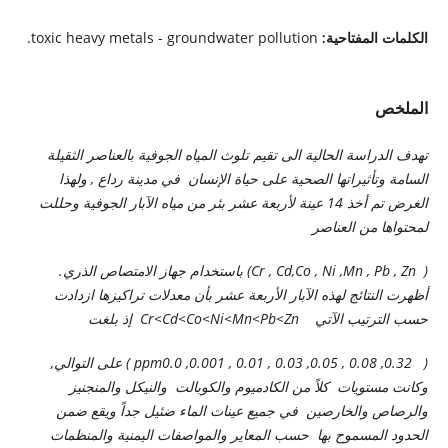
toxic heavy metals - groundwater pollution.
الكلمات المفتاحية:
الملخص
تهدف الدراسة الحالية الى تقيم تلوث المياه الجوفية بالعناصر الثقيلة
السامة وتأثيراتها الصحية على حياة الإنسان في مدينة رداع , ولهذا
الغرض تم أخذ 14 عينة لأربعة عشر بئر من مياه الآبار الجوفية وحللت
لمحتواها من العناصر
(
Zn
,
Pb
,
Mn
,
Ni
,
Co
,
Cd
,
Cr
) باستخدام جهاز الامتصاص الذري.
أظهرت النتائج لهذه الآبار الأربعة عشر بأن معدلات تراكيزها ازدادت
حسب الترتيب الآتي
Zn
<
Pb
<
Mn
<
Ni
<
Co
<
Cd
<
Cr
إذ بلغت
(
ppm
0.0 ,0.001 , 0.01 , 0.03 ,0.05 , 0.08 ,0.32 ) على التوالي
,
وكانت مستويات كلاً من الكادميوم والكوبالت والنيكل والمنجنيز
والرصاص والخارصين في جميع عينات الماء ضئيل جداً ويقع ضمن
الحدود المسموح بها حسب المعاير والمواصفات اليمنية والمنظمات