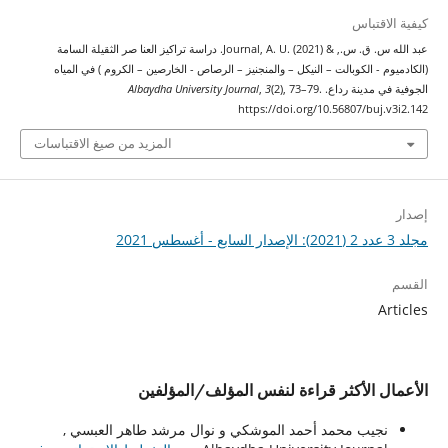
كيفية الاقتباس
عبد الله س. ق. س., & Journal, A. U. (2021). دراسة تراكيز العنا صر الثقيلة السامة
(الكادميوم - الكوبالت – النيكل – والمنجنيز – الرصاص - الخارصين – الكروم ) في المياه
الجوفية في مدينة رداع.
(2), 73–79.
3
,
Albaydha University Journal
https://doi.org/10.56807/buj.v3i2.142
المزيد من صيغ الاقتباسات
إصدار
مجلد 3 عدد 2 (2021): الإصدار السابع - أغسطس 2021
القسم
Articles
الأعمال الأكثر قراءة لنفس المؤلف/المؤلفين
نجيب محمد أحمد الموشكي و نوال مرشد طاهر العبسي ,