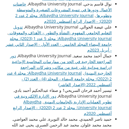
نوال قاسم بدحي, Albaydha University Journal,
حاضنات
الأعمال ودورها في تنمية المشروعات الصغيرة والمتوسطة
وتطويرها
,
Albaydha University Journal: مجلد 2 عدد 2
(2020): - الإصدار الرابع أغسطس 2020م
علي عيضة الحوالي, Albaydha University Journal,
تدويل
التعليم الجامعي المفهوم -النشأة والتطور – الأهداف والمعوقات
,
Albaydha University Journal: مجلد 5 عدد 1 (2023): مجلة
جامعة البيضاء المجلد الخامس - العدد الأول - الإصدار الثاني عشر
- أبريل 2023م
جمال أحمد محمد سعيد, Albaydha University Journal,
دور
المراجعة الخارجية في الحد من ممارسات المحاسبة الإبداعية
(دراسة ميدانية على عينة من مكاتب وشركات المراجعة
الخارجية اليمنية)
,
Albaydha University Journal: مجلد 4 عدد
2 (2022): مجلة جامعة البيضاء - المجلد (4) - العدد (2) -
أغسطس 2022 (الإصدار العاشر)
تيسير أحمد فرحان السريحي1 و صفاء عبدالحكيم أحمد بادي,
Albaydha University Journal,
دور الإدارة الإلكترونية في
تطوير العمليات الإدارية بالجامعات اليمنية
,
Albaydha
University Journal: مجلد 2 عدد 2 (2020): - الإصدار الرابع
أغسطس 2020م
حميد ناصر الحميدي, محمد خالد النويرة, علي محمد العواضي,
محمد محمد علوان, محمد عبد الرحمن الصبري, يحيى عبد الله