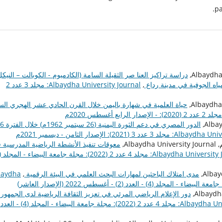
pa
دراسة تراكيز العنا صر الثقيلة السامة (الكادميوم - الكوبالت – النيكل
ياه الجوفية في مدينة رداع
,
Albaydha University Journal: مجلد 3 عدد 2
حياة العلمية في شهارة باليمن خلال القرن الحادي عشر الهجري الس
الدور المصري في دعم الثورة اليمنية
د 3 (2021): الإصدار الثامن - ديسمبر 2021م
A,
معوقات تنفيذ الأنشطة الرياضية المدرسية 
مدى امتلاك الباحثين لمهارات البحث العلمي في البيئة الرقمية
,
baydha
دور الإعلام الرياضي المرئي في تعزيز الثقافة الرياضية لدى الجمهور