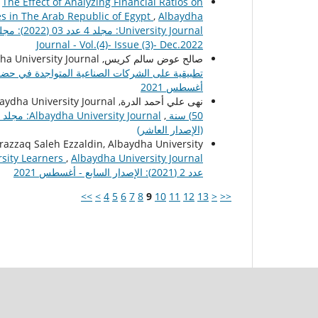
,
The Effect of Analyzing Financial Ratios on
es in The Arab Republic of Egypt
,
Albaydha
Journal - Vol.(4)- Issue (3)- Dec.2022
صالح عوض سالم كريس, Albaydha University Journal,
تطبيقية على الشركات الصناعية المتواجدة في ح
أغسطس 2021
نهى علي أحمد الدرة, Albaydha University Journal,
50) سنة
,
(الإصدار العاشر)
zzaq Saleh Ezzaldin, Albaydha University
rsity Learners
,
عدد 2 (2021): الإصدار السابع - أغسطس 2021
>>
>
4
5
6
7
8
9
10
11
12
13
<
<<