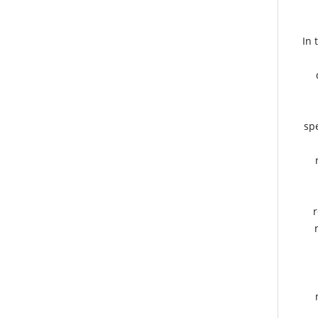
In 
spe
r