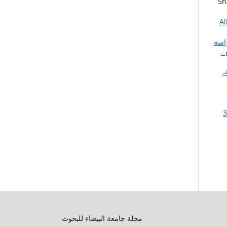
Sh
Albaydha Univ
راسة
لسابع -
تأثير التمرينات العلاجية في تخفيف الآم خشونة مفصل الركبة للسيدات (40-
Albaydha University Journal: مجلد 3
مجلة جامعة البيضاء للبحوث