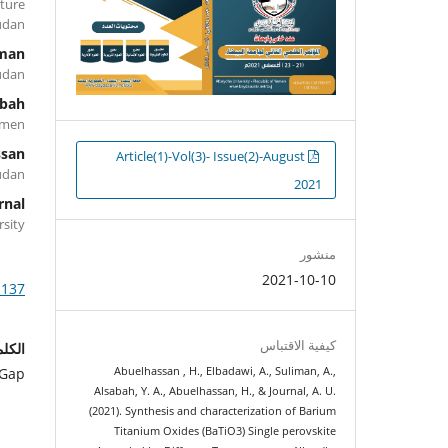
uture
Sudan
iman
Sudan
abah
Yemen
ssan
التنزيلات
Article(1)-Vol(3)- Issue(2)-August
Sudan
2021
rnal
versity
منشور
2021-10-10
.137
كيفية الاقتباس
الكلم
 Gap
Abuelhassan , H., Elbadawi, A., Suliman, A.,
Alsabah, Y. A., Abuelhassan, H., & Journal, A. U.
(2021). Synthesis and characterization of Barium
Titanium Oxides (BaTiO3) Single perovskite