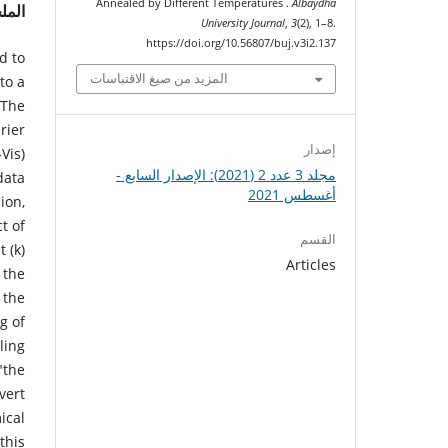
Annealed by Different Temperatures .
Albaydha
الم
University Journal
,
3
(2), 1–8.
https://doi.org/10.56807/buj.v3i2.137
d to
المزيد من صيغ الاقتباسات
to a
 The
rier
إصدار
Vis)
مجلد 3 عدد 2 (2021): الإصدار السابع -
data
أغسطس 2021
ion,
t of
القسم
 (k)
Articles
 the
 the
g of
ling
"the
vert
ical
this